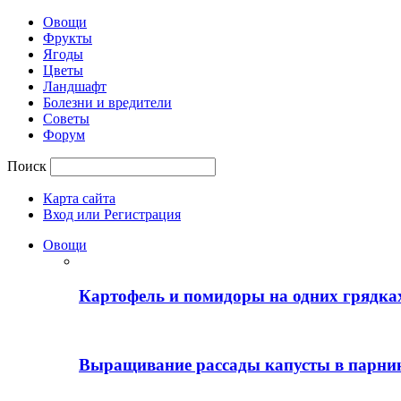
Овощи
Фрукты
Ягоды
Цветы
Ландшафт
Болезни и вредители
Советы
Форум
Поиск
Карта сайта
Вход или Регистрация
Овощи
Картофель и помидоры на одних грядках
Выращивание рассады капусты в парни