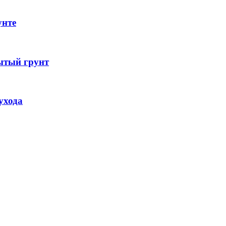
унте
ытый грунт
ухода