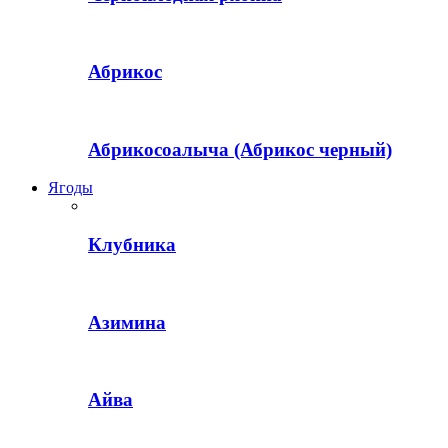
Абрикос
Абрикосоалыча (Абрикос черный)
Ягоды
Клубника
Азимина
Айва