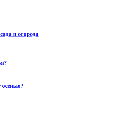
сада и огорода
ья?
т осенью?