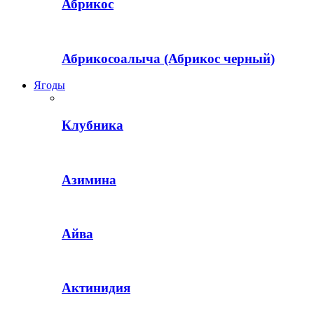
Абрикос
Абрикосоалыча (Абрикос черный)
Ягоды
Клубника
Азимина
Айва
Актинидия