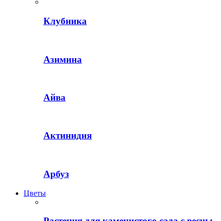
Клубника
Азимина
Айва
Актинидия
Арбуз
Цветы
Растения для каменистого сада с весны