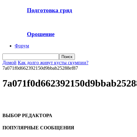
Подготовка гряд
Орошение
Форум
Домой
Как долго живут кусты скумпии?
7a071f0d662392150d9bbab25288ef87
7a071f0d662392150d9bbab2528
ВЫБОР РЕДАКТОРА
ПОПУЛЯРНЫЕ СООБЩЕНИЯ