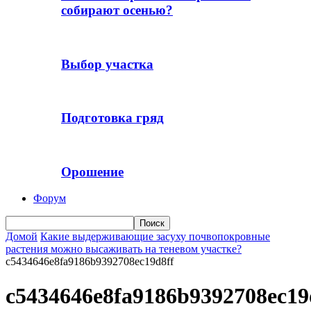
собирают осенью?
Выбор участка
Подготовка гряд
Орошение
Форум
Домой
Какие выдерживающие засуху почвопокровные
растения можно высаживать на теневом участке?
c5434646e8fa9186b9392708ec19d8ff
c5434646e8fa9186b9392708ec19