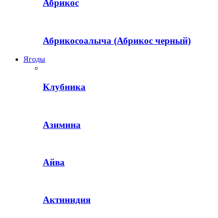
Абрикос
Абрикосоалыча (Абрикос черный)
Ягоды
Клубника
Азимина
Айва
Актинидия