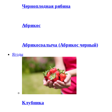
Черноплодная рябина
Абрикос
Абрикосоалыча (Абрикос черный)
Ягоды
Клубника