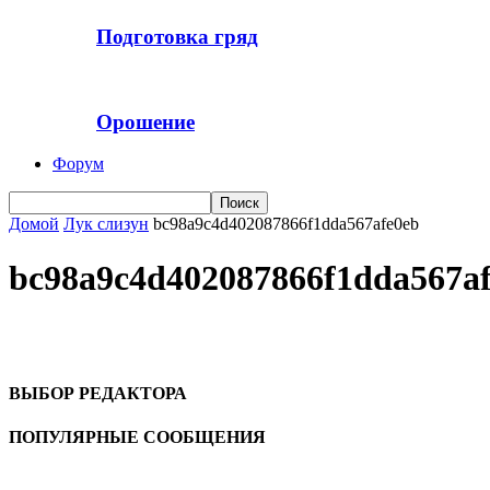
Подготовка гряд
Орошение
Форум
Домой
Лук слизун
bc98a9c4d402087866f1dda567afe0eb
bc98a9c4d402087866f1dda567a
ВЫБОР РЕДАКТОРА
ПОПУЛЯРНЫЕ СООБЩЕНИЯ