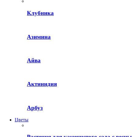
Клубника
Азимина
Айва
Актинидия
Арбуз
Цветы
Растения для каменистого сада с весны