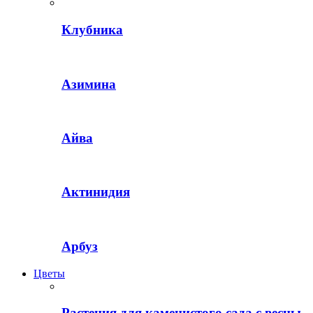
Клубника
Азимина
Айва
Актинидия
Арбуз
Цветы
Растения для каменистого сада с весны