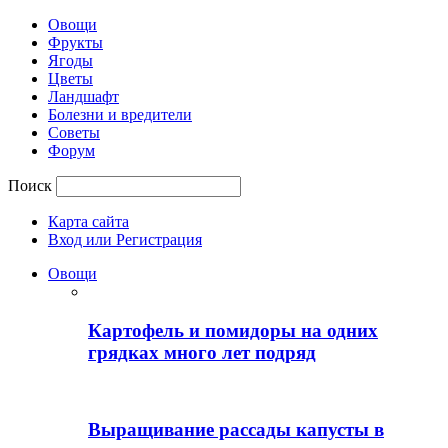
Овощи
Фрукты
Ягоды
Цветы
Ландшафт
Болезни и вредители
Советы
Форум
Поиск
Карта сайта
Вход или Регистрация
Овощи
Картофель и помидоры на одних
грядках много лет подряд
Выращивание рассады капусты в