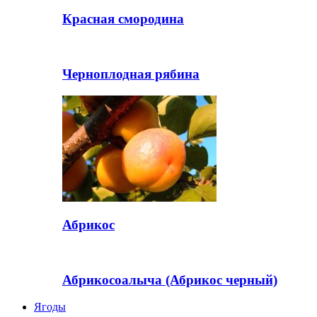
Красная смородина
Черноплодная рябина
Абрикос
Абрикосоалыча (Абрикос черный)
Ягоды