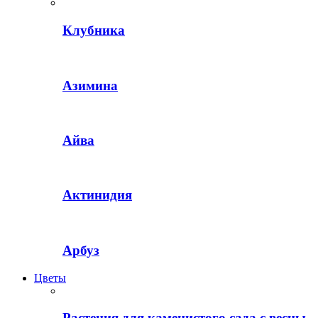
Клубника
Азимина
Айва
Актинидия
Арбуз
Цветы
Растения для каменистого сада с весны