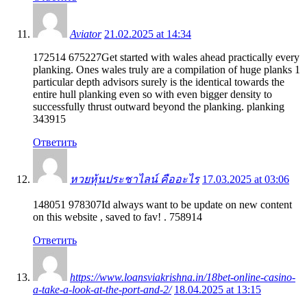
Aviator
21.02.2025 at 14:34
172514 675227Get started with wales ahead practically every
planking. Ones wales truly are a compilation of huge planks 1
particular depth advisors surely is the identical towards the
entire hull planking even so with even bigger density to
successfully thrust outward beyond the planking. planking
343915
Ответить
หวยหุ้นประชาไลน์ คืออะไร
17.03.2025 at 03:06
148051 978307Id always want to be update on new content
on this website , saved to fav! . 758914
Ответить
https://www.loansviakrishna.in/18bet-online-casino-
a-take-a-look-at-the-port-and-2/
18.04.2025 at 13:15