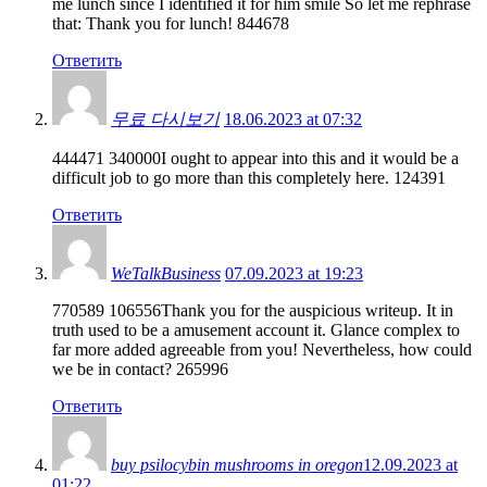
me lunch since I identified it for him smile So let me rephrase
that: Thank you for lunch! 844678
Ответить
무료 다시보기
18.06.2023 at 07:32
444471 340000I ought to appear into this and it would be a
difficult job to go more than this completely here. 124391
Ответить
WeTalkBusiness
07.09.2023 at 19:23
770589 106556Thank you for the auspicious writeup. It in
truth used to be a amusement account it. Glance complex to
far more added agreeable from you! Nevertheless, how could
we be in contact? 265996
Ответить
buy psilocybin mushrooms in oregon​
12.09.2023 at
01:22