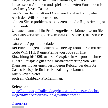
Mit einer großen Auswahl an erstklassigen Spielen,
fantastischen Aktionen und spielerorientierten Funktionen ist
das Lucky7even Casino
der Ort, an dem Spaß und Gewinne Hand in Hand gehen.
Auch den Willkommensbonus
können Sie so problemlos aktivieren und die Registrierung ist
mobil einfach.
Um auch dann auf Ihr Profil zugreifen zu können, wenn Sie
das Haus verlassen (oder vom Sofa aus spielen), müssen Sie
nicht
extra eine App herunterladen.
Bei Einzahlungen an einem Donnerstag können Sie mit dem
Code WINTHUR eine Prämie von 30% auf Ihre
Einzahlung bis 100€ und 30 Freispiele in Anspruch nehmen.
Für die Freispiele gilt eine Umsatzanforderung von 50x.
Dienstags gibt es einen besonderen Reload, bei dem Sie
Casino Freispiele für Ihre Einzahlung bekommen.
Lucky7even bietet
auch ein Cashback-Programm an.
References:
https://online-spielhallen.de/ggbet-casino-bonus-code-ihr-
weg-zu-mehr-spielspas-und-gewinnchancen/
Ответить