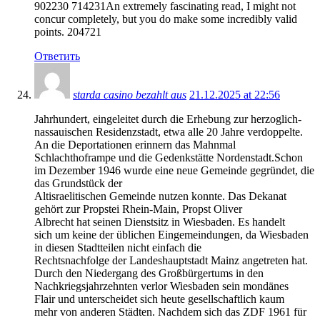
902230 714231An extremely fascinating read, I might not
concur completely, but you do make some incredibly valid
points. 204721
Ответить
starda casino bezahlt aus
21.12.2025 at 22:56
Jahrhundert, eingeleitet durch die Erhebung zur herzoglich-
nassauischen Residenzstadt, etwa alle 20 Jahre verdoppelte.
An die Deportationen erinnern das Mahnmal
Schlachthoframpe und die Gedenkstätte Nordenstadt.Schon
im Dezember 1946 wurde eine neue Gemeinde gegründet, die
das Grundstück der
Altisraelitischen Gemeinde nutzen konnte. Das Dekanat
gehört zur Propstei Rhein-Main, Propst Oliver
Albrecht hat seinen Dienstsitz in Wiesbaden. Es handelt
sich um keine der üblichen Eingemeindungen, da Wiesbaden
in diesen Stadtteilen nicht einfach die
Rechtsnachfolge der Landeshauptstadt Mainz angetreten hat.
Durch den Niedergang des Großbürgertums in den
Nachkriegsjahrzehnten verlor Wiesbaden sein mondänes
Flair und unterscheidet sich heute gesellschaftlich kaum
mehr von anderen Städten. Nachdem sich das ZDF 1961 für