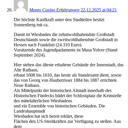
Monro Casino Erfahrungen
22.12.2025 at 04:21
Die höchste Kaufkraft unter den Stadtteilen besitzt
Sonnenberg mit ca.
Damit ist Wiesbaden die zehntwohlhabendste Großstadt
Deutschlands sowie die zweitwohlhabendste Großstadt in
Hessen nach Frankfurt (24.310 Euro).
Vorsitzende des Jugendparlaments ist Musa Yolver (Stand
September 2024).
Hier stehen das älteste erhaltene Gebäude der Innenstadt, das
Alte Rathaus,
erbaut 1608 bis 1610, das heute als Standesamt dient, sowie
das von Georg von Hauberrisser 1884 bis 1887 errichtete
Neue Rathaus.
Als Mittelpunkt der historischen Altstadt innerhalb des
Historischen Fünfecks bildet der Schlossplatz die Keimzelle
des mittelalterlichen Wiesbadens
und ein Ensemble von historischen Gebäuden. Die
Landeshauptstadt
Wiesbaden hat sich bereit erklärt, diese
Flächen den US-Streitkräften zur Verfügung zu stellen. Aus
dem