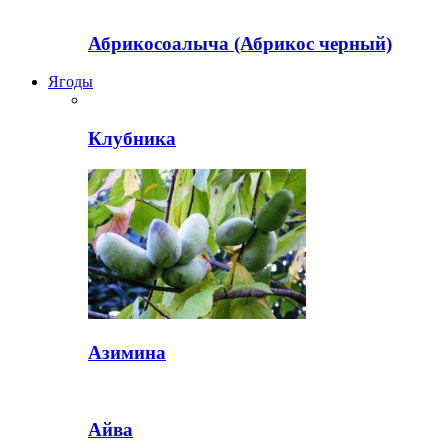
Абрикосоалыча (Абрикос черный)
Ягоды
Клубника
Азимина
Айва