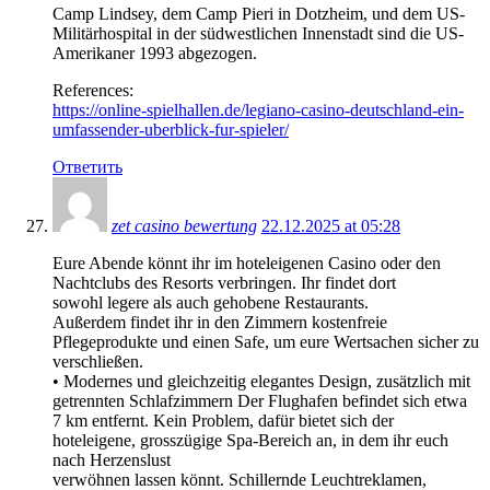
Camp Lindsey, dem Camp Pieri in Dotzheim, und dem US-
Militärhospital in der südwestlichen Innenstadt sind die US-
Amerikaner 1993 abgezogen.
References:
https://online-spielhallen.de/legiano-casino-deutschland-ein-
umfassender-uberblick-fur-spieler/
Ответить
zet casino bewertung
22.12.2025 at 05:28
Eure Abende könnt ihr im hoteleigenen Casino oder den
Nachtclubs des Resorts verbringen. Ihr findet dort
sowohl legere als auch gehobene Restaurants.
Außerdem findet ihr in den Zimmern kostenfreie
Pflegeprodukte und einen Safe, um eure Wertsachen sicher zu
verschließen.
• Modernes und gleichzeitig elegantes Design, zusätzlich mit
getrennten Schlafzimmern Der Flughafen befindet sich etwa
7 km entfernt. Kein Problem, dafür bietet sich der
hoteleigene, grosszügige Spa-Bereich an, in dem ihr euch
nach Herzenslust
verwöhnen lassen könnt. Schillernde Leuchtreklamen,