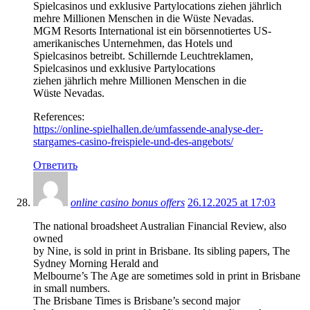
Spielcasinos und exklusive Partylocations ziehen jährlich
mehre Millionen Menschen in die Wüste Nevadas.
MGM Resorts International ist ein börsennotiertes US-
amerikanisches Unternehmen, das Hotels und
Spielcasinos betreibt. Schillernde Leuchtreklamen,
Spielcasinos und exklusive Partylocations
ziehen jährlich mehre Millionen Menschen in die
Wüste Nevadas.
References:
https://online-spielhallen.de/umfassende-analyse-der-
stargames-casino-freispiele-und-des-angebots/
Ответить
online casino bonus offers
26.12.2025 at 17:03
The national broadsheet Australian Financial Review, also
owned
by Nine, is sold in print in Brisbane. Its sibling papers, The
Sydney Morning Herald and
Melbourne’s The Age are sometimes sold in print in Brisbane
in small numbers.
The Brisbane Times is Brisbane’s second major