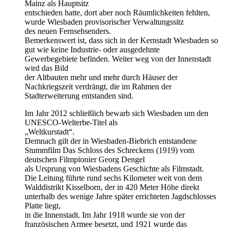
Mainz als Hauptsitz
entschieden hatte, dort aber noch Räumlichkeiten fehlten,
wurde Wiesbaden provisorischer Verwaltungssitz
des neuen Fernsehsenders.
Bemerkenswert ist, dass sich in der Kernstadt Wiesbaden so
gut wie keine Industrie- oder ausgedehnte
Gewerbegebiete befinden. Weiter weg von der Innenstadt
wird das Bild
der Altbauten mehr und mehr durch Häuser der
Nachkriegszeit verdrängt, die im Rahmen der
Stadterweiterung entstanden sind.
Im Jahr 2012 schließlich bewarb sich Wiesbaden um den
UNESCO-Welterbe-Titel als
„Weltkurstadt“.
Demnach gilt der in Wiesbaden-Biebrich entstandene
Stummfilm Das Schloss des Schreckens (1919) vom
deutschen Filmpionier Georg Dengel
als Ursprung von Wiesbadens Geschichte als Filmstadt.
Die Leitung führte rund sechs Kilometer weit von dem
Walddistrikt Kisselborn, der in 420 Meter Höhe direkt
unterhalb des wenige Jahre später errichteten Jagdschlosses
Platte liegt,
in die Innenstadt. Im Jahr 1918 wurde sie von der
französischen Armee besetzt, und 1921 wurde das