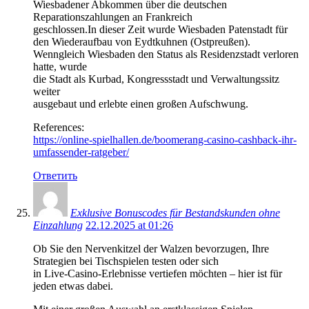
Wiesbadener Abkommen über die deutschen
Reparationszahlungen an Frankreich
geschlossen.In dieser Zeit wurde Wiesbaden Patenstadt für
den Wiederaufbau von Eydtkuhnen (Ostpreußen).
Wenngleich Wiesbaden den Status als Residenzstadt verloren
hatte, wurde
die Stadt als Kurbad, Kongressstadt und Verwaltungssitz
weiter
ausgebaut und erlebte einen großen Aufschwung.
References:
https://online-spielhallen.de/boomerang-casino-cashback-ihr-
umfassender-ratgeber/
Ответить
Exklusive Bonuscodes für Bestandskunden ohne
Einzahlung
22.12.2025 at 01:26
Ob Sie den Nervenkitzel der Walzen bevorzugen, Ihre
Strategien bei Tischspielen testen oder sich
in Live-Casino-Erlebnisse vertiefen möchten – hier ist für
jeden etwas dabei.