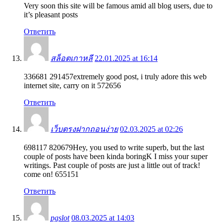
Very soon this site will be famous amid all blog users, due to
it’s pleasant posts
Ответить
สล็อตเกาหลี
22.01.2025 at 16:14
336681 291457extremely good post, i truly adore this web
internet site, carry on it 572656
Ответить
เว็บตรงฝากถอนง่าย
02.03.2025 at 02:26
698117 820679Hey, you used to write superb, but the last
couple of posts have been kinda boringK I miss your super
writings. Past couple of posts are just a little out of track!
come on! 655151
Ответить
pgslot
08.03.2025 at 14:03