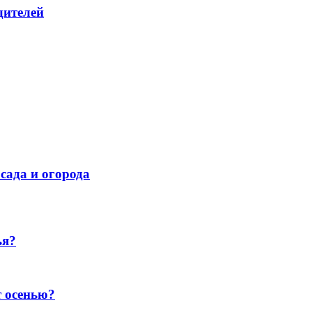
дителей
сада и огорода
ья?
т осенью?