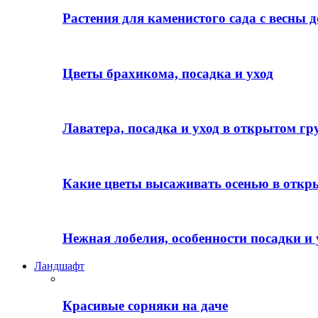
Растения для каменистого сада с весны д
Цветы брахикома, посадка и уход
Лаватера, посадка и уход в открытом гр
Какие цветы высаживать осенью в откр
Нежная лобелия, особенности посадки и 
Ландшафт
Красивые сорняки на даче