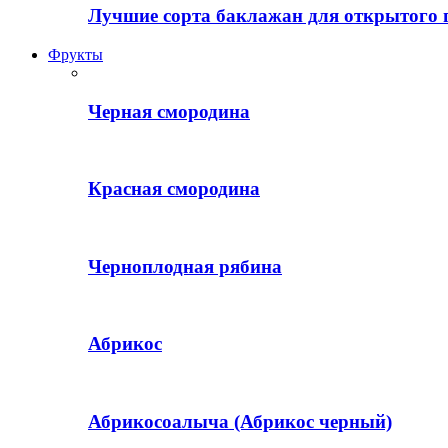
Лучшие сорта баклажан для открытого 
Фрукты
Черная смородина
Красная смородина
Черноплодная рябина
Абрикос
Абрикосоалыча (Абрикос черный)