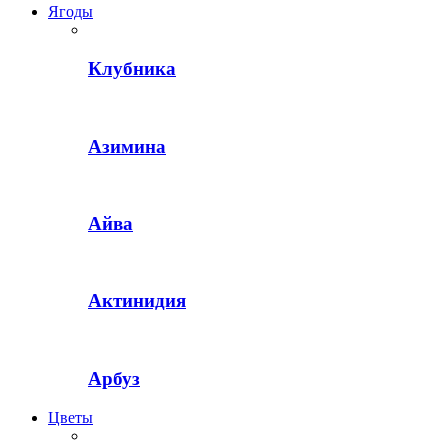
Ягоды
Клубника
Азимина
Айва
Актинидия
Арбуз
Цветы