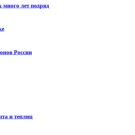
 много лет подряд
ке
онов России
нта и теплиц