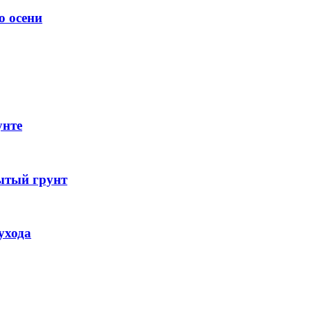
о осени
унте
ытый грунт
ухода