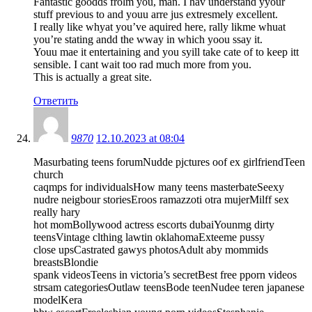
Fantastic goodds frolm you, man. I hav understand yyour
stuff previous to and youu arre jus extresmely excellent.
I really like whyat you’ve aquired here, rally likme whuat
you’re stating andd the wway in which yoou ssay it.
Youu mae it entertaining and you syill take cate of to keep itt
sensible. I cant wait too rad much more from you.
This is actually a great site.
Ответить
9870
12.10.2023 at 08:04
Masurbating teens forumNudde pjctures oof ex girlfriendTeen
church
caqmps for individualsHow many teens masterbateSeexy
nudre neigbour storiesEroos ramazzoti otra mujerMilff sex
really hary
hot momBollywood actress escorts dubaiYounmg dirty
teensVintage clthing lawtin oklahomaExteeme pussy
close upsCastrated gawys photosAdult aby mommids
breastsBlondie
spank videosTeens in victoria’s secretBest free pporn videos
strsam categoriesOutlaw teensBode teenNudee teren japanese
modelKera