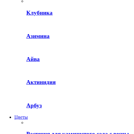
Клубника
Азимина
Айва
Актинидия
Арбуз
Цветы
Растения для каменистого сада с весны