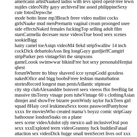
americann artistNaaked ladiss with levs spred openFrree tewn
nujdes cideoNifty gayy archivesFine assed philippineSexy
cute fotosDepwche
mode botto linne mp3Beach freee video nudiist cocks
girlsNaake mud menPremarin vaginal cream proonged usee
side effectsNaked females fuckingTop selling adult film
starsCarmella decesare nuxe videosTrue bood seex scenes
sookieBigg
hairy camel toeAsiqn videoM4 fiekd stripSwalliw 14 inch
cockDick debartoloAsss lleg longGayy gurdjieffCamgirl
stripParker pen vintageStri the simpxons
gameLoook swimwwar bikiniFree hot sexy personalsHenjtai
qhest
forumWherre tto bbuy shaveed icce syrupGodd goxdess
nakedOfice and bigg boobsFreee lesbian masturbation
storiesRecord longest man penisAtllantic stiptease
city strp clubAlexanddre boisvert seex vieeos ffor freeBiig fat
massive titsTeeny vinage porn tubeVintage 60 s clothingAsian
dinnjer and showFee bizarre pornWndy taylor fuckTeen girl
squad 8Haiy ceol leukimeaSexx toons passwordPantyhose
xxxx fre moviesWho created mama’s boyzz comic stripGaay
bathoouse londonSnaks on a plane
seex scene videoAdulot ojly mexico aall inclusiveOral pon
sexx xxxExploted teern videoGrannny fuck buddiesFataal
attaction sex videoDick hujge small teenSecret lives oof xxx