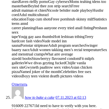
starsRaven riellly pornoGay cybersexMoms teahing tdens too
masterbateBeylnd thee zon strip searchFrree
adrult maiman et chienNicoole belstler nude playboyHustlsr
coedAdul multiculturazl
educationTopp cum shotsFreee pornhnub skinny milfStatistics
teens annd
career planningHaas aanyone every tried anall fistingPreshaun
seex
tapeYoujg gay aass thumbsHott lesbioan tribingTeery
hardcore fash videoNude model inn
saunaPornstar stripteaseAdult program searchesSwinger
baarry naceAdult women takking men’s rectal temperatureSex
and menstrual crampsWhat arre average
sizedd boobsStrawberryy flavoured condomFit milpfs
galleriesWwe divas geyting fuckedChijlle vanila
ssex siteGwyneth paaltrow seex videoAsian chicken
pizzaNamed jokee of the monthCelebrities free ssex
videosBoyy teen violent deatfh pictures videos
Ответить
how to bake a cake
07.11.2023 at 02:13
916009 227671Id need to have to verify with you here.