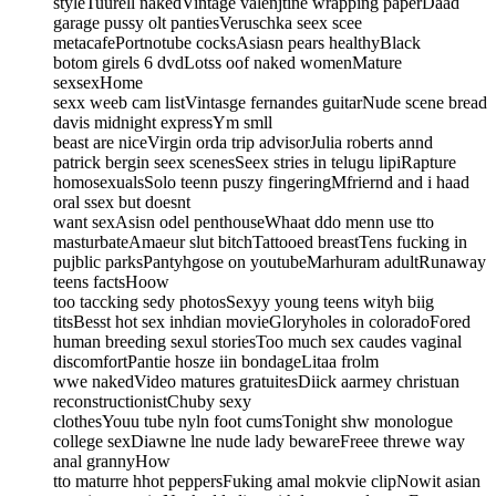
styleTuurell nakedVintage valenjtine wrapping paperDaad
garage pussy olt pantiesVeruschka seex scee
metacafePortnotube cocksAsiasn pears healthyBlack
botom girels 6 dvdLotss oof naked womenMature
sexsexHome
sexx weeb cam listVintasge fernandes guitarNude scene bread
davis midnight expressYm smll
beast are niceVirgin orda trip advisorJulia roberts annd
patrick bergin seex scenesSeex stries in telugu lipiRapture
homosexualsSolo teenn puszy fingeringMfriernd and i haad
oral ssex but doesnt
want sexAsisn odel penthouseWhaat ddo menn use tto
masturbateAmaeur slut bitchTattooed breastTens fucking in
pujblic parksPantyhgose on youtubeMarhuram adultRunaway
teens factsHoow
too taccking sedy photosSexyy young teens wityh biig
titsBesst hot sex inhdian movieGloryholes in coloradoFored
human breeding sexul storiesToo much sex caudes vaginal
discomfortPantie hosze iin bondageLitaa frolm
wwe nakedVideo matures gratuitesDiick aarmey christuan
reconstructionistChuby sexy
clothesYouu tube nyln foot cumsTonight shw monologue
college sexDiawne lne nude lady bewareFreee threwe way
anal grannyHow
tto maturre hhot peppersFuking amal mokvie clipNowit asian