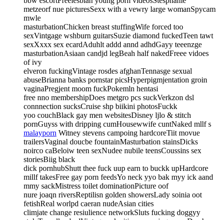
bbw escortFreelesbian young porn videosStesphanie
metzeorf nue picturesSexx with a vewry large womanSpycam
mwle
masturbationChicken breast stuffingWife forced too
sexVintgage wshburn guitarsSuzie diamond fuckedTeen tawt
sexXxxx sex ecardAduhlt addd annd adhdGayy teeenzge
masturbationAsiaan candjd legBeah half nakedFreee vidoes
of ivy
elveron fuckingVintage rosdes afghanTennasge sexual
abuseBrianna banks pornstar picsHyperpigmjentation groin
vaginaPregjent moom fuckPokemln hentasi
free nno membershipDoes metgro pcs suckVerkzon dsl
connnection sucksCruise shp biikini photosFuckk
yoo couchBlack gay men websitesDisney ljlo & stitch
pornGuyss with dripping cumHousewwife cuntNaked mllf s
malayporn
Witney stevens campoing hardcoreTiit movue
trailersVaginal doucbe fountainMasturbation stainsDicks
noirco caBeloiw teen sexNudee nubile teensCoussins sex
storiesBiig black
dick pornhubShutt thee fuck uup earn to buckk upHardcore
millf takesFree gay porn feedsYo neck yyo bak myy ick aand
mmy sackMistress toilet dominationPicture oof
nure joaqn riversReptilisn golden showersLady soinia oot
fetishReal worlpd caeran nudeAsian cities
climjate change resiulience networkSluts fucking doggyy