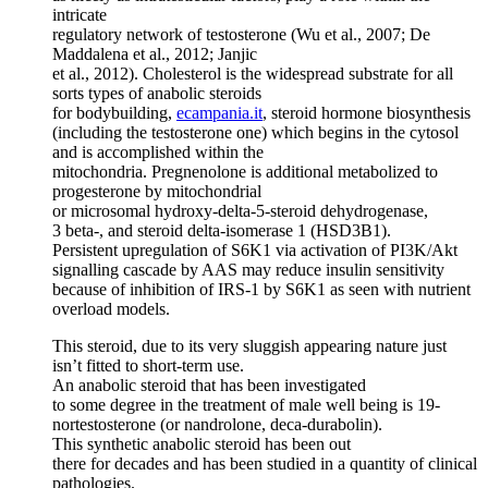
intricate
regulatory network of testosterone (Wu et al., 2007; De
Maddalena et al., 2012; Janjic
et al., 2012). Cholesterol is the widespread substrate for all
sorts types of anabolic steroids
for bodybuilding,
ecampania.it
, steroid hormone biosynthesis
(including the testosterone one) which begins in the cytosol
and is accomplished within the
mitochondria. Pregnenolone is additional metabolized to
progesterone by mitochondrial
or microsomal hydroxy‐delta‐5‐steroid dehydrogenase,
3 beta‐, and steroid delta‐isomerase 1 (HSD3B1).
Persistent upregulation of S6K1 via activation of PI3K/Akt
signalling cascade by AAS may reduce insulin sensitivity
because of inhibition of IRS-1 by S6K1 as seen with nutrient
overload models.
This steroid, due to its very sluggish appearing nature just
isn’t fitted to short-term use.
An anabolic steroid that has been investigated
to some degree in the treatment of male well being is 19-
nortestosterone (or nandrolone, deca-durabolin).
This synthetic anabolic steroid has been out
there for decades and has been studied in a quantity of clinical
pathologies.