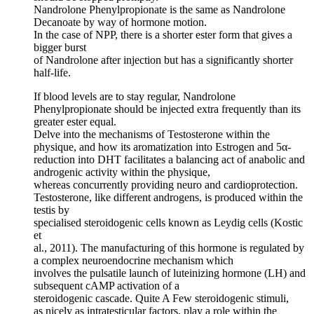
Nandrolone Phenylpropionate is the same as Nandrolone
Decanoate by way of hormone motion.
In the case of NPP, there is a shorter ester form that gives a
bigger burst
of Nandrolone after injection but has a significantly shorter
half-life.
If blood levels are to stay regular, Nandrolone
Phenylpropionate should be injected extra frequently than its
greater ester equal.
Delve into the mechanisms of Testosterone within the
physique, and how its aromatization into Estrogen and 5α-
reduction into DHT facilitates a balancing act of anabolic and
androgenic activity within the physique,
whereas concurrently providing neuro and cardioprotection.
Testosterone, like different androgens, is produced within the
testis by
specialised steroidogenic cells known as Leydig cells (Kostic
et
al., 2011). The manufacturing of this hormone is regulated by
a complex neuroendocrine mechanism which
involves the pulsatile launch of luteinizing hormone (LH) and
subsequent cAMP activation of a
steroidogenic cascade. Quite A Few steroidogenic stimuli,
as nicely as intratesticular factors, play a role within the