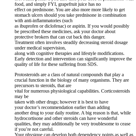
food, and simply FYI, grapefruit juice has no
effect on prednisone. You are also more more likely to get
stomach ulcers should you take prednisone in combination
with anti-inflammatories (such
as ibuprofen or diclofenac) or aspirin. If you would possibly
be prescribed these medicines, ask your doctor about
protective brokers that can cut back this danger.
Treatment often involves steadily decreasing steroid dosage
under medical supervision,
along with cognitive therapies and lifestyle modifications.
Early detection and intervention can significantly improve the
quality of life for these suffering from SDS.
Protosteroids are a class of natural compounds that play a
crucial function in the biology of many organisms. They are
precursors to steroids, that are
vital for numerous physiological capabilities. Corticosteroids
may be
taken with other drugs; however it is best to have
your doctor’s recommendation earlier than adding
another drug to your daily routine. A big reason is that, while
hydrocortisone and other steroids can have wonderful
qualities, they may additionally be very troublesome to cease
if you’re not careful.
Your physique can develop both dependency points as well as