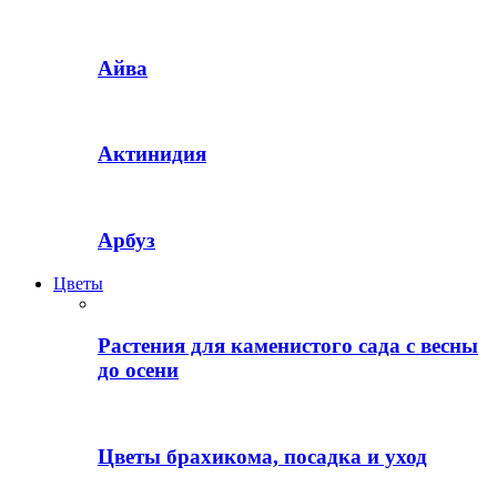
Айва
Актинидия
Арбуз
Цветы
Растения для каменистого сада с весны
до осени
Цветы брахикома, посадка и уход