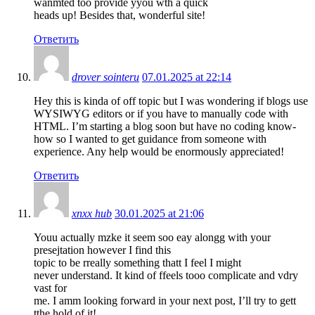
wanmted too provide yyou wth a quick
heads up! Besides that, wonderful site!
Ответить
drover sointeru
07.01.2025 at 22:14
Hey this is kinda of off topic but I was wondering if blogs use
WYSIWYG editors or if you have to manually code with
HTML. I’m starting a blog soon but have no coding know-
how so I wanted to get guidance from someone with
experience. Any help would be enormously appreciated!
Ответить
xnxx hub
30.01.2025 at 21:06
Youu actually mzke it seem soo eay alongg with your
presejtation however I find this
topic to be rreally something thatt I feel I might
never understand. It kind of ffeels tooo complicate and vdry
vast for
me. I amm looking forward in your next post, I’ll try to gett
tthe hold of it!