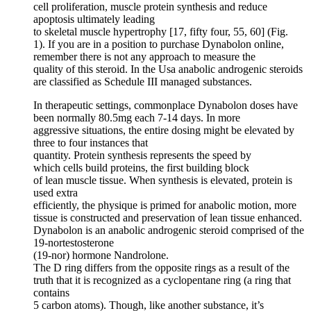
cell proliferation, muscle protein synthesis and reduce
apoptosis ultimately leading
to skeletal muscle hypertrophy [17, fifty four, 55, 60] (Fig.
1). If you are in a position to purchase Dynabolon online,
remember there is not any approach to measure the
quality of this steroid. In the Usa anabolic androgenic steroids
are classified as Schedule III managed substances.
In therapeutic settings, commonplace Dynabolon doses have
been normally 80.5mg each 7-14 days. In more
aggressive situations, the entire dosing might be elevated by
three to four instances that
quantity. Protein synthesis represents the speed by
which cells build proteins, the first building block
of lean muscle tissue. When synthesis is elevated, protein is
used extra
efficiently, the physique is primed for anabolic motion, more
tissue is constructed and preservation of lean tissue enhanced.
Dynabolon is an anabolic androgenic steroid comprised of the
19-nortestosterone
(19-nor) hormone Nandrolone.
The D ring differs from the opposite rings as a result of the
truth that it is recognized as a cyclopentane ring (a ring that
contains
5 carbon atoms). Though, like another substance, it’s