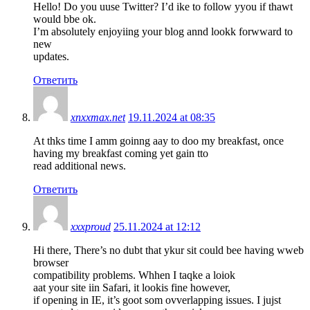
Hello! Do you uuse Twitter? I’d ike to follow yyou if thawt
would bbe ok.
I’m absolutely enjoyiing your blog annd lookk forwward to
new
updates.
Ответить
xnxxmax.net
19.11.2024 at 08:35
At thks time I amm goinng aay to doo my breakfast, once
having my breakfast coming yet gain tto
read additional news.
Ответить
xxxproud
25.11.2024 at 12:12
Hi there, There’s no dubt that ykur sit could bee having wweb
browser
compatibility problems. Whhen I taqke a loiok
aat your site iin Safari, it lookis fine however,
if opening in IE, it’s goot som ovverlapping issues. I jujst