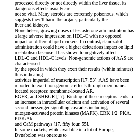
processed directly or not directly within the liver tissue, its
dangerous effects usually are
not so vital. Many steroids are extremely poisonous, which
suggests they’ll harm the organs, particularly the
liver and kidneys.
Nonetheless, growing doses of testosterone administration has
a large adverse impression on HDL-C with no opposed
impact on different lipid markers. In contrast, stanozolol
administration could have a higher deleterious impact on lipid
metabolism because it has shown to negatively affect
LDL-C and HDL-C levels. Non-genomic actions of AAS are
characterised
by the speed in which they exert their results (within minutes)
thus indicating
activities impartial of transcription [17, 53]. AAS have been
reported to exert non-genomic effects through membrane-
located receptors; membrane-located AR,
EGFR, and SHBGR [17]. Binding of these receptors leads to
an increase in intracellular calcium and activation of several
second messenger signalling cascades including;
mitogen-activated protein kinases (MAPK), ERK 1/2, PKA,
PI3K/Akt
and CaM pathways [17, fifty four, 55].
In some markets, while available in a lot of Europe,
Dynabolon was onerous to