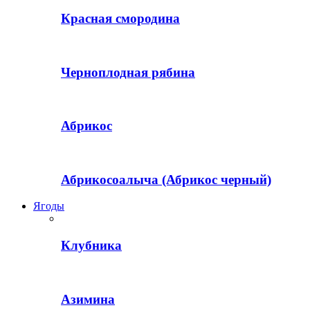
Красная смородина
Черноплодная рябина
Абрикос
Абрикосоалыча (Абрикос черный)
Ягоды
Клубника
Азимина