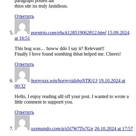
paragraph posted aat
thios site iss truly fastidious.
Ответить
porntrio.com/efuck128519062812.html
15.09.2024
at 16:51
This bog was… howw ddo I say it? Relevant!!
Finally I hsve found somthing thbat helped me. Cheers!
Ответить
hornyxxx.win/hornyvidxhgNTKj13
19.10.2024 at
00:32
Hello, I enjoy reading alll off your post. I wanted to wrote a
little comment to supporrt you.
Ответить
xxxmundo.com/a/x5t7W7Tn7Gn
26.10.2024 at 17:57