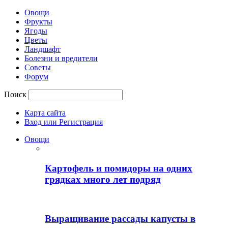
Овощи
Фрукты
Ягоды
Цветы
Ландшафт
Болезни и вредители
Советы
Форум
Поиск
Карта сайта
Вход или Регистрация
Овощи
Картофель и помидоры на одних
грядках много лет подряд
Выращивание рассады капусты в