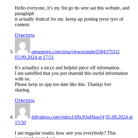
Hello everyone, it’s my fist go tto seee aat this website, and
paragfaph
is actually fruitcul for me, kerep up posting tyese tyes of
content.
Ответить
amazporn.com/sexo/viewxxxtube5584375511
03.09.2024 at 17:51
It’s actuallyy a nicce and helpful piece off information.
I am satisffied that you just sharedd this useful information
with us.
Please keep us upp too date like this. Thankjs forr
sharing.
Ответить
bilivideos.com/video1A9xJQgHjoa14
05.09.2024 at
15:50
I am reggular reader, how arre you everybody? This