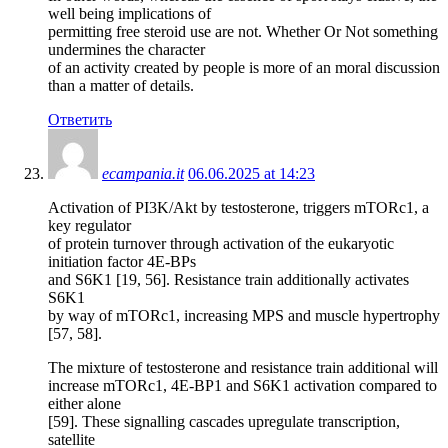
well being implications of
permitting free steroid use are not. Whether Or Not something
undermines the character
of an activity created by people is more of an moral discussion
than a matter of details.
Ответить
ecampania.it
06.06.2025 at 14:23
Activation of PI3K/Akt by testosterone, triggers mTORc1, a
key regulator
of protein turnover through activation of the eukaryotic
initiation factor 4E-BPs
and S6K1 [19, 56]. Resistance train additionally activates
S6K1
by way of mTORc1, increasing MPS and muscle hypertrophy
[57, 58].
The mixture of testosterone and resistance train additional will
increase mTORc1, 4E-BP1 and S6K1 activation compared to
either alone
[59]. These signalling cascades upregulate transcription,
satellite