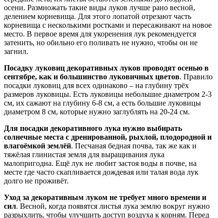
осени. Размножать такие виды луков лучше рано весной,
делением корневища. Для этого лопатой отрезают часть
корневища с несколькими ростками и пересаживают на новое
место. В первое время для укоренения лук рекомендуется
затенить, но обильно его поливать не нужно, чтобы он не
загнил.
Посадку луковиц декоративных луков проводят осенью в
сентябре, как и большинство луковичных цветов
. Правило
посадки луковиц для всех одинаково – на глубину трёх
размеров луковицы. Есть луковицы небольшие диаметром 2-3
см, их сажают на глубину 6-8 см, а есть большие луковицы
диаметром 8 см, которые нужно заглублять на 20-24 см.
Для посадки декоративного лука нужно выбирать
солнечные места с дренированной, рыхлой, плодородной и
влагоёмкой землёй
. Песчаная бедная почва, так же как и
тяжёлая глинистая земля для выращивания лука
малопригодна. Ещё лук не любит застоя воды в почве, на
месте где часто скапливается дождевая или талая вода лук
долго не проживёт.
Уход за декоративным луком не требует много времени и
сил
. Весной, когда появятся листья лука землю вокруг нужно
разрыхлить, чтобы улучшить доступ воздуха к корням. Перед