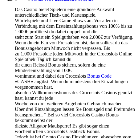
Das Casino bietet Spielern eine grandiose Auswahl
unterschiedlicher Tisch- und Kartenspiele,
Würfelspiele und Live Game Shows an. Vor allem in
Verbindung mit dem Ersteinzahlungsbonus von 100% bis zu
1.000€ profitierst du dabei doppelt und dir
steht zum Start ein Spielguthaben von 2.000€ zur Verfügung.
Wenn du ein Fan von Freispielen bist, dann solltest du das
Bonusangebot am Mittwoch nicht verpassen. Bis
zu 1.000 Freispiele jeden Mittwoch in der Crocoslots Online
Spielothek Täglich kannst du
dir einen Reload Bonus sichern, sofern du eine
Mindesteinzahlung von 100€
vornimmst und dabei den Crocoslots
Bonus Code
«CASH» angibst. Wenn du mindestens drei Einzahlungen
vorgenommen hast,
also den Willkommensbonus des Crocoslots Casinos genutzt
hast, kannst du jede
Woche von drei weiteren Angeboten Gebrauch machen.
Über drei Einzahlungen lassen Sie Bonusgeld und Freirunden
beanspruchen. ” Bei so viel Crocoslots Casino Bonus
bekommt selbst der
dickste Alligator Maulsperre! Es gibt sogar einen
wöchentlichen Crocoslots Cashback Bonus.
Jedoch ist bei Crypto Casino Einzahlungen, abgesehen vom