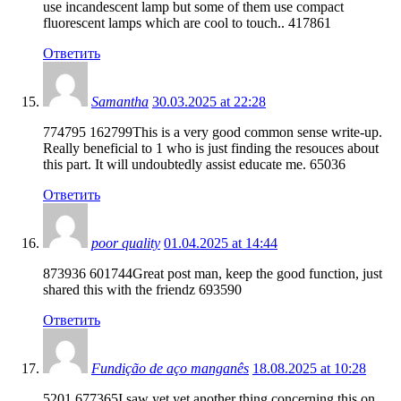
use incandescent lamp but some of them use compact
fluorescent lamps which are cool to touch.. 417861
Ответить
Samantha
30.03.2025 at 22:28
774795 162799This is a very good common sense write-up.
Really beneficial to 1 who is just finding the resouces about
this part. It will undoubtedly assist educate me. 65036
Ответить
poor quality
01.04.2025 at 14:44
873936 601744Great post man, keep the good function, just
shared this with the friendz 693590
Ответить
Fundição de aço manganês
18.08.2025 at 10:28
5201 677365I saw yet yet another thing concerning this on