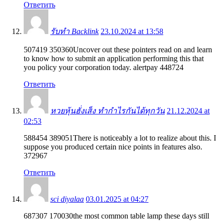
Ответить
รับทำ Backlink
23.10.2024 at 13:58
507419 350360Uncover out these pointers read on and learn
to know how to submit an application performing this that
you policy your corporation today. alertpay 448724
Ответить
หวยหุ้นฮั่งเส็ง ทำกำไรกันได้ทุกวัน
21.12.2024 at
02:53
588454 389051There is noticeably a lot to realize about this. I
suppose you produced certain nice points in features also.
372967
Ответить
sci diyalaa
03.01.2025 at 04:27
687307 170030the most common table lamp these days still