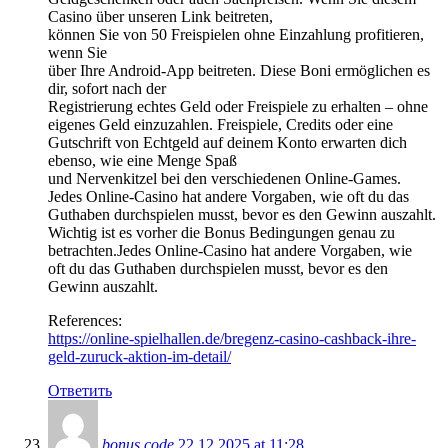
Casino über unseren Link beitreten,
können Sie von 50 Freispielen ohne Einzahlung profitieren,
wenn Sie
über Ihre Android-App beitreten. Diese Boni ermöglichen es
dir, sofort nach der
Registrierung echtes Geld oder Freispiele zu erhalten – ohne
eigenes Geld einzuzahlen. Freispiele, Credits oder eine
Gutschrift von Echtgeld auf deinem Konto erwarten dich
ebenso, wie eine Menge Spaß
und Nervenkitzel bei den verschiedenen Online-Games.
Jedes Online-Casino hat andere Vorgaben, wie oft du das
Guthaben durchspielen musst, bevor es den Gewinn auszahlt.
Wichtig ist es vorher die Bonus Bedingungen genau zu
betrachten.Jedes Online-Casino hat andere Vorgaben, wie
oft du das Guthaben durchspielen musst, bevor es den
Gewinn auszahlt.
References:
https://online-spielhallen.de/bregenz-casino-cashback-ihre-
geld-zuruck-aktion-im-detail/
Ответить
bonus code
22.12.2025 at 11:28