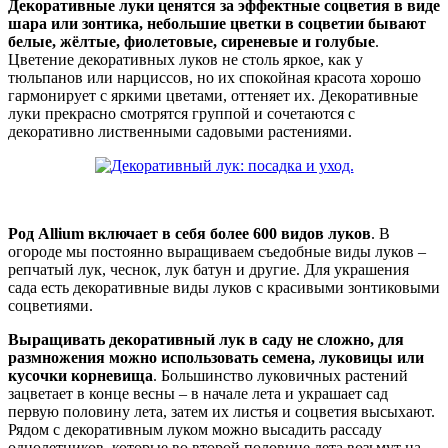
Декоративные луки ценятся за эффектные соцветия в виде
шара или зонтика, небольшие цветки в соцветии бывают
белые, жёлтые, фиолетовые, сиреневые и голубые
.
Цветение декоративных луков не столь яркое, как у
тюльпанов или нарциссов, но их спокойная красота хорошо
гармонирует с яркими цветами, оттеняет их. Декоративные
луки прекрасно смотрятся группой и сочетаются с
декоративно лиственными садовыми растениями.
Род
Allium включает в себя более 600 видов луков
. В
огороде мы постоянно выращиваем съедобные виды луков –
репчатый лук, чеснок, лук батун и другие. Для украшения
сада есть декоративные виды луков с красивыми зонтиковыми
соцветиями.
Выращивать декоративный лук в саду не сложно, для
размножения можно использовать семена, луковицы или
кусочки корневища
. Большинство луковичных растений
зацветает в конце весны – в начале лета и украшает сад
первую половину лета, затем их листья и соцветия высыхают.
Рядом с декоративным луком можно высадить рассаду
однолетников, которые во второй половине лета возьмут на