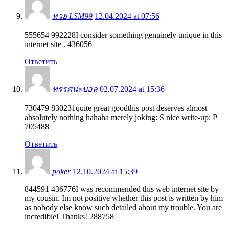
หวย LSM99
12.04.2024 at 07:56
555654 992228I consider something genuinely unique in this
internet site . 436056
Ответить
ทรรศนะบอล
02.07.2024 at 15:36
730479 830231quite great goodthis post deserves almost
absolutely nothing hahaha merely joking: S nice write-up: P
705488
Ответить
poker
12.10.2024 at 15:39
844591 436776I was recommended this web internet site by
my cousin. Im not positive whether this post is written by him
as nobody else know such detailed about my trouble. You are
incredible! Thanks! 288758