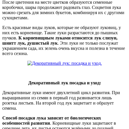
После цветения на месте цветков образуются семенные
коробочки, шары продолжают радовать глаз. Соцветия лука
можно срезать для зимних букетов, комбинируя их с другими
сухоцветами.
Есть красивые виды луков, которые не образуют луковиц, у
них есть корневище. Такие луки разрастаются до пышных
пучков.
К корневищным луками относится лук слизун,
шнитт лук, душистый лук
. Эти луки не только послужат
украшением сада, их зелень очень вкусна и полезна в течение
всего сезона.
Декоративный лук посадка и уход:
Декоративные луки имеют двухлетний цикл развития. При
выращивании из семян в первый год развивается лишь
розетка листьев. На второй год лук зацветает и образует
семена.
Способ посадки лука зависит от биологических
особенностей развития
. Корневищные луки зацветают в
середине лета, их листья остаются зелёными до поздней