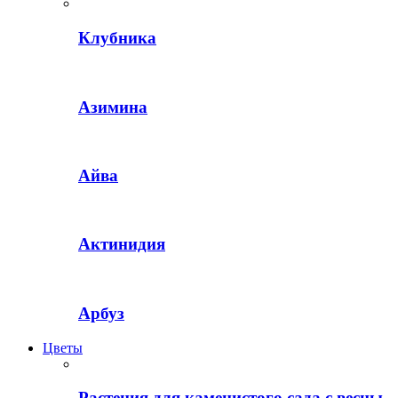
Клубника
Азимина
Айва
Актинидия
Арбуз
Цветы
Растения для каменистого сада с весны