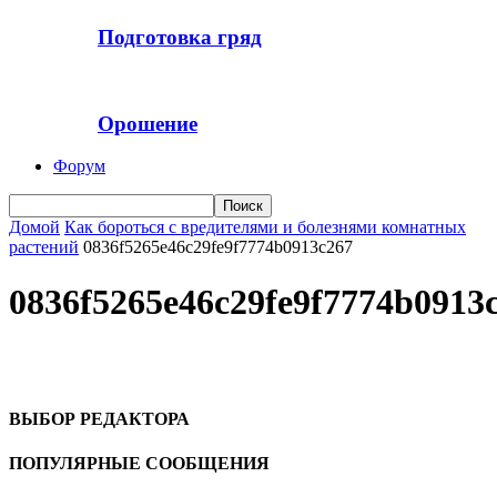
Подготовка гряд
Орошение
Форум
Домой
Как бороться с вредителями и болезнями комнатных
растений
0836f5265e46c29fe9f7774b0913c267
0836f5265e46c29fe9f7774b0913
ВЫБОР РЕДАКТОРА
ПОПУЛЯРНЫЕ СООБЩЕНИЯ