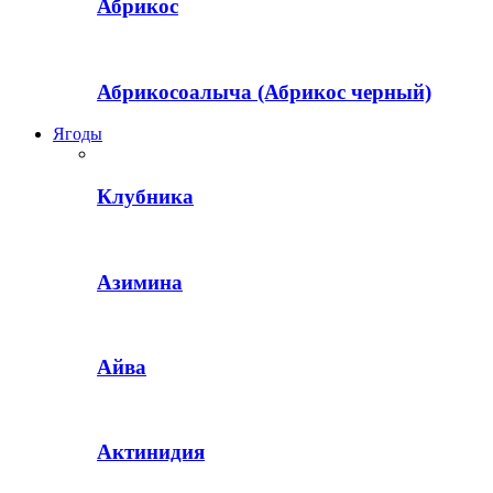
Абрикос
Абрикосоалыча (Абрикос черный)
Ягоды
Клубника
Азимина
Айва
Актинидия