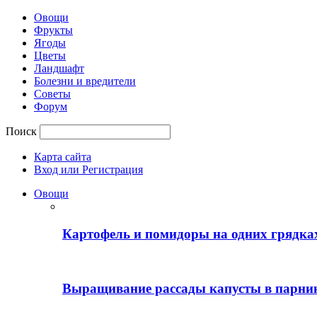
Овощи
Фрукты
Ягоды
Цветы
Ландшафт
Болезни и вредители
Советы
Форум
Поиск
Карта сайта
Вход или Регистрация
Овощи
Картофель и помидоры на одних грядках
Выращивание рассады капусты в парни