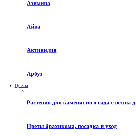
Азимина
Айва
Актинидия
Арбуз
Цветы
Растения для каменистого сада с весны д
Цветы брахикома, посадка и уход