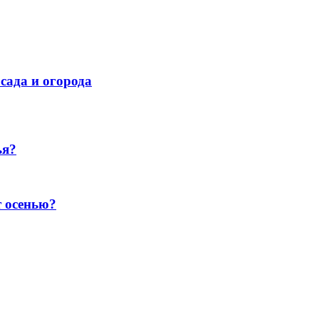
сада и огорода
ья?
т осенью?