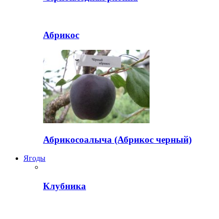
Абрикос
Абрикосоалыча (Абрикос черный)
Ягоды
Клубника