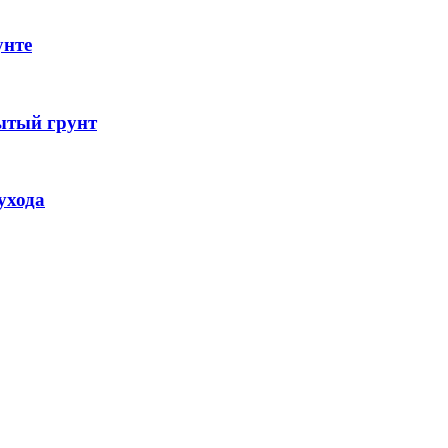
унте
ытый грунт
ухода