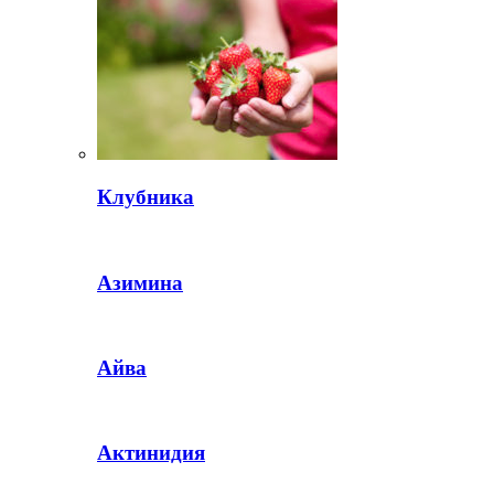
Клубника
Азимина
Айва
Актинидия