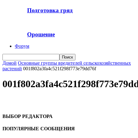
Подготовка гряд
Орошение
Форум
Домой
Основные группы вредителей сельскохозяйственных
растений
001f802a3fa4c521f298f773e79dd76f
001f802a3fa4c521f298f773e79d
ВЫБОР РЕДАКТОРА
ПОПУЛЯРНЫЕ СООБЩЕНИЯ