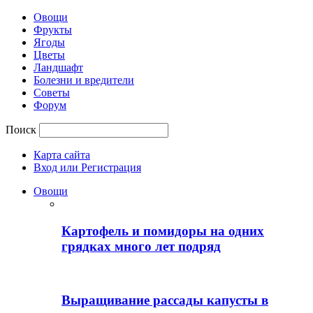
Овощи
Фрукты
Ягоды
Цветы
Ландшафт
Болезни и вредители
Советы
Форум
Поиск
Карта сайта
Вход или Регистрация
Овощи
Картофель и помидоры на одних
грядках много лет подряд
Выращивание рассады капусты в