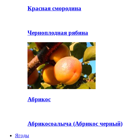
Красная смородина
Черноплодная рябина
Абрикос
Абрикосоалыча (Абрикос черный)
Ягоды