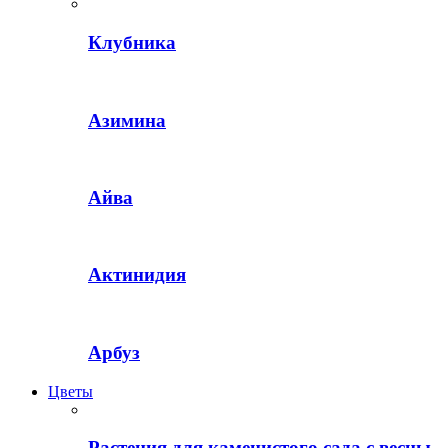
Клубника
Азимина
Айва
Актинидия
Арбуз
Цветы
Растения для каменистого сада с весны