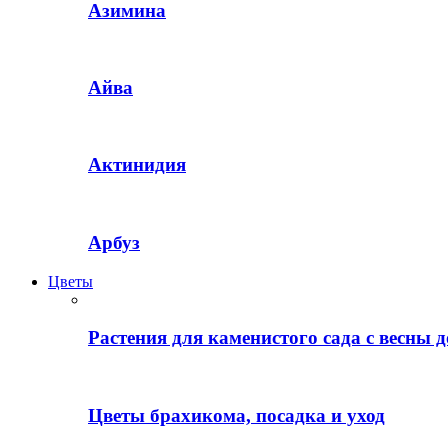
Азимина
Айва
Актинидия
Арбуз
Цветы
Растения для каменистого сада с весны д
Цветы брахикома, посадка и уход