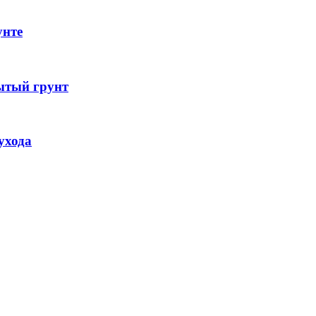
унте
ытый грунт
ухода