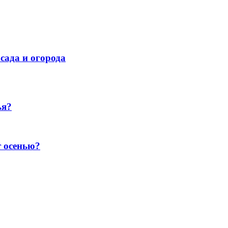
сада и огорода
ья?
т осенью?