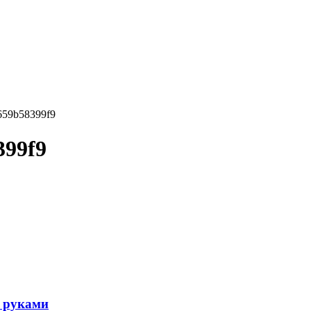
659b58399f9
399f9
и руками