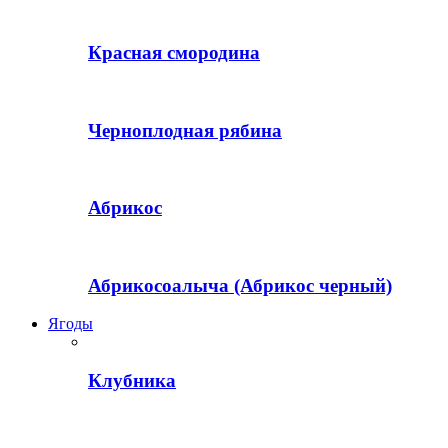
Красная смородина
Черноплодная рябина
Абрикос
Абрикосоалыча (Абрикос черный)
Ягоды
Клубника