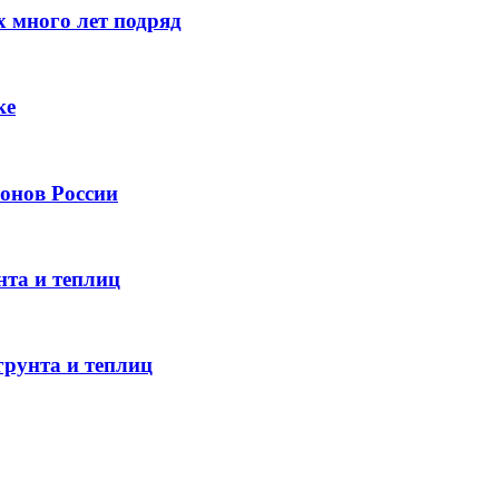
 много лет подряд
ке
онов России
нта и теплиц
грунта и теплиц