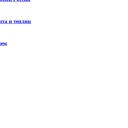
нта и теплиц
ием