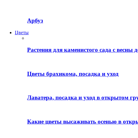
Арбуз
Цветы
Растения для каменистого сада с весны д
Цветы брахикома, посадка и уход
Лаватера, посадка и уход в открытом гр
Какие цветы высаживать осенью в откр