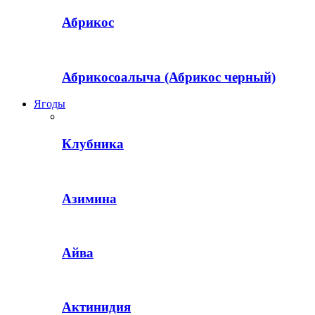
Абрикос
Абрикосоалыча (Абрикос черный)
Ягоды
Клубника
Азимина
Айва
Актинидия