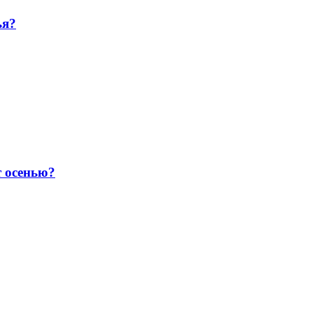
ья?
т осенью?