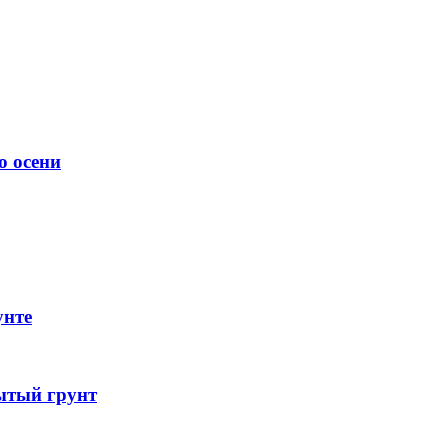
о осени
унте
ытый грунт