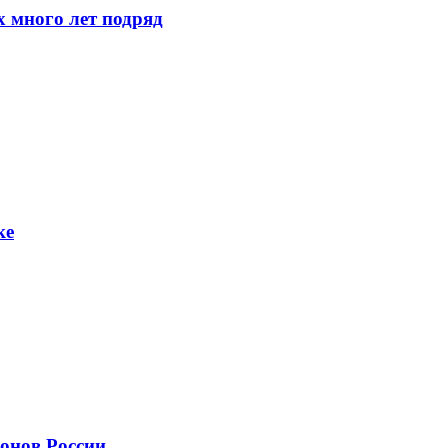
 много лет подряд
ке
онов России