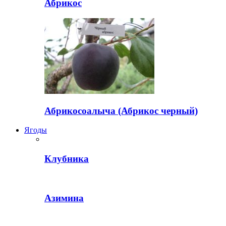
Абрикос
Абрикосоалыча (Абрикос черный)
Ягоды
Клубника
Азимина