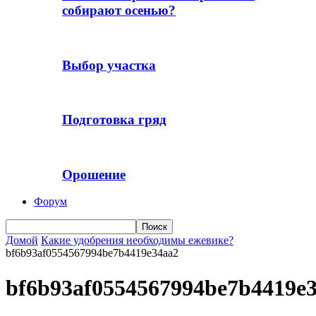
собирают осенью?
Выбор участка
Подготовка гряд
Орошение
Форум
Домой
Какие удобрения необходимы ежевике?
bf6b93af0554567994be7b4419e34aa2
bf6b93af0554567994be7b4419e