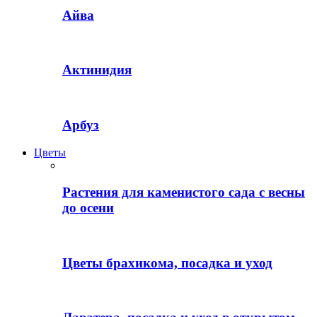
Айва
Актинидия
Арбуз
Цветы
Растения для каменистого сада с весны
до осени
Цветы брахикома, посадка и уход