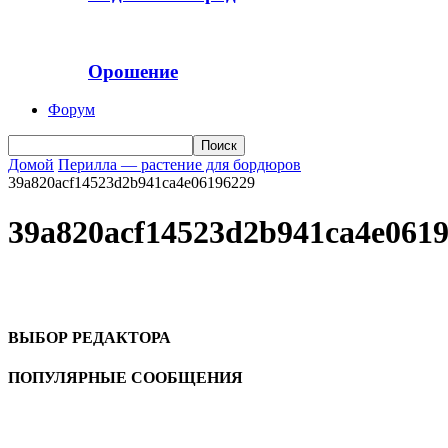
Орошение
Форум
Домой
Перилла — растение для бордюров
39a820acf14523d2b941ca4e06196229
39a820acf14523d2b941ca4e061
ВЫБОР РЕДАКТОРА
ПОПУЛЯРНЫЕ СООБЩЕНИЯ