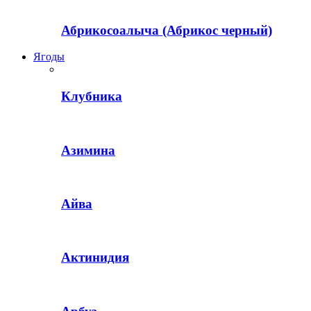
Абрикосоалыча (Абрикос черный)
Ягоды
Клубника
Азимина
Айва
Актинидия