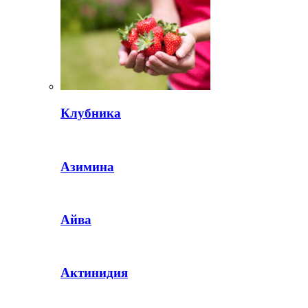
Клубника
Азимина
Айва
Актинидия