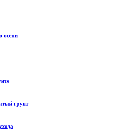
о осени
унте
ытый грунт
ухода