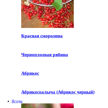
Красная смородина
Черноплодная рябина
Абрикос
Абрикосоалыча (Абрикос черный)
Ягоды