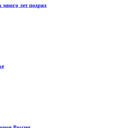
 много лет подряд
ке
онов России