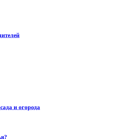
дителей
сада и огорода
ья?