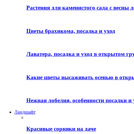
Растения для каменистого сада с весны д
Цветы брахикома, посадка и уход
Лаватера, посадка и уход в открытом гр
Какие цветы высаживать осенью в откр
Нежная лобелия, особенности посадки и 
Ландшафт
Красивые сорняки на даче