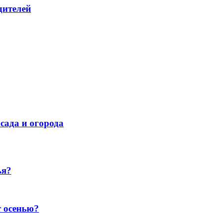
дителей
сада и огорода
ья?
т осенью?