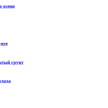
о осени
унте
ытый грунт
ухода