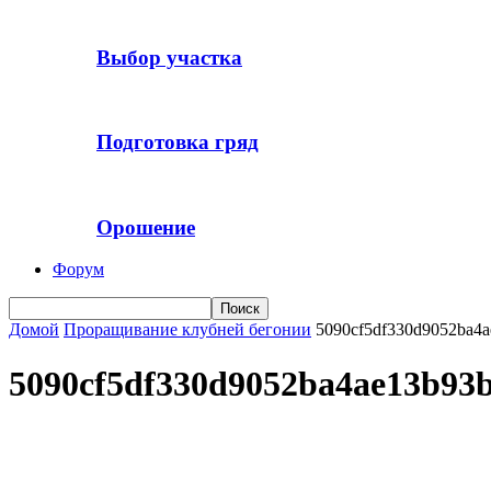
Выбор участка
Подготовка гряд
Орошение
Форум
Домой
Проращивание клубней бегонии
5090cf5df330d9052ba4
5090cf5df330d9052ba4ae13b93