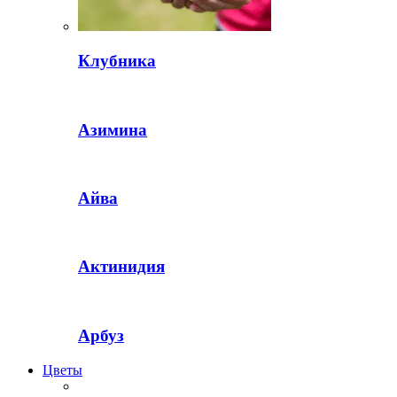
Клубника
Азимина
Айва
Актинидия
Арбуз
Цветы