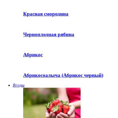
Красная смородина
Черноплодная рябина
Абрикос
Абрикосоалыча (Абрикос черный)
Ягоды