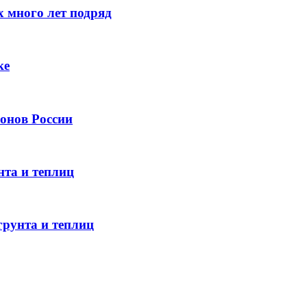
 много лет подряд
ке
онов России
нта и теплиц
грунта и теплиц