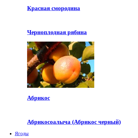
Красная смородина
Черноплодная рябина
Абрикос
Абрикосоалыча (Абрикос черный)
Ягоды