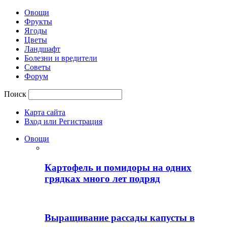
Овощи
Фрукты
Ягоды
Цветы
Ландшафт
Болезни и вредители
Советы
Форум
Поиск
Карта сайта
Вход или Регистрация
Овощи
Картофель и помидоры на одних
грядках много лет подряд
Выращивание рассады капусты в