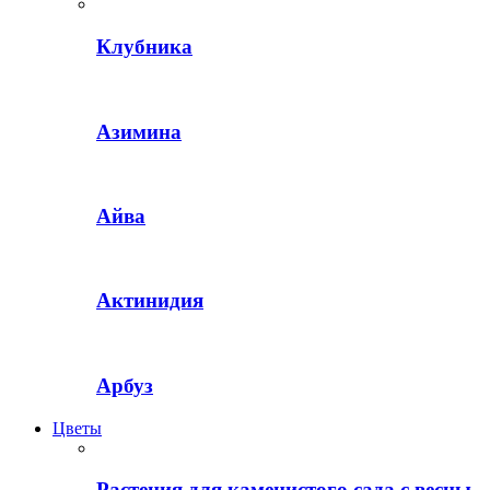
Клубника
Азимина
Айва
Актинидия
Арбуз
Цветы
Растения для каменистого сада с весны