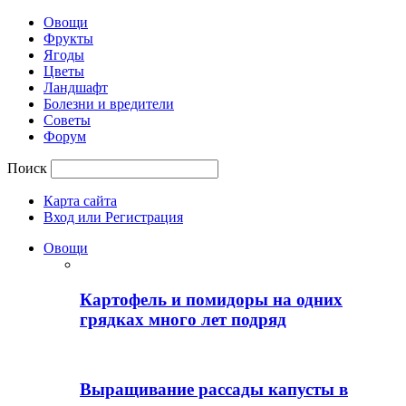
Овощи
Фрукты
Ягоды
Цветы
Ландшафт
Болезни и вредители
Советы
Форум
Поиск
Карта сайта
Вход или Регистрация
Овощи
Картофель и помидоры на одних
грядках много лет подряд
Выращивание рассады капусты в