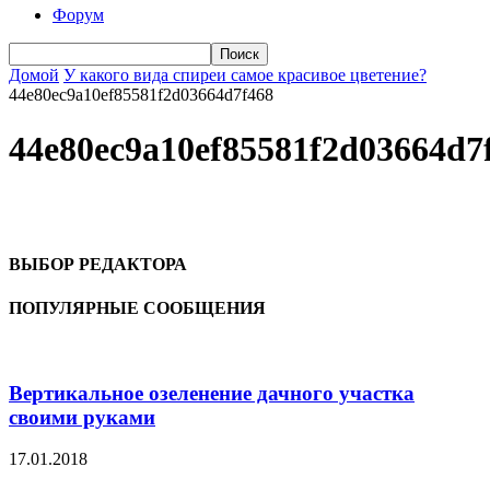
Форум
Домой
У какого вида спиреи самое красивое цветение?
44e80ec9a10ef85581f2d03664d7f468
44e80ec9a10ef85581f2d03664d7
ВЫБОР РЕДАКТОРА
ПОПУЛЯРНЫЕ СООБЩЕНИЯ
Вертикальное озеленение дачного участка
своими руками
17.01.2018