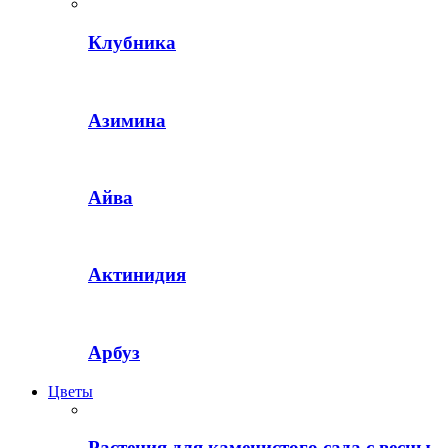
Клубника
Азимина
Айва
Актинидия
Арбуз
Цветы
Растения для каменистого сада с весны