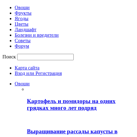
Овощи
Фрукты
Ягоды
Цветы
Ландшафт
Болезни и вредители
Советы
Форум
Поиск
Карта сайта
Вход или Регистрация
Овощи
Картофель и помидоры на одних
грядках много лет подряд
Выращивание рассады капусты в