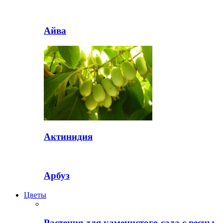
Айва
Актинидия
Арбуз
Цветы
Растения для каменистого сада с весны