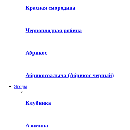
Красная смородина
Черноплодная рябина
Абрикос
Абрикосоалыча (Абрикос черный)
Ягоды
Клубника
Азимина