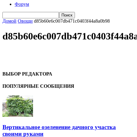
Форум
Домой
Овощи
d85b60e6c007db471c0403f44a8a0b98
d85b60e6c007db471c0403f44a8
ВЫБОР РЕДАКТОРА
ПОПУЛЯРНЫЕ СООБЩЕНИЯ
Вертикальное озеленение дачного участка
своими руками