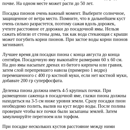
почве. На одном месте может расти до 50 лет.
Посадка пионов очень важный момент. Выберите солнечное,
защищенное от ветра место. Помните, что в дальнейшем куст
очень сильно разрастется, поэтому сажая вдоль дорожек,
учтите расстояние от дорожки до посадочной ямы. Нельзя
сажать вблизи от стены дома, так как вода стекающая с крыши
может погубить корни пионов. При застое воды корни пионов
загнивают.
Лучшее время для посадки пиона с конца августа до конца
сентября. Посадочную яму выкопайте размерами 60 х 60 см.
На дно ямы насыпьте дренах из битого кирпича или гравия,
затем слой перепревшего навоза (примерно 1 ведро)
перемешенного с 400 гр костной муки, если нет костной муки,
добавьте 200 гр суперфосфата.
Деленка пиона должна иметь 4-5 крупных почки. При
размещении саженца в посадочной яме, глазки пиона должны
находиться на 3-5 см ниже уровня земли. Сразу посадки пион
необходимо полить, вылив на куст ведро воды. После полива
проверьте чтобы все почки были засыпаны землей. Затем
замульчируйте перегноем или торфом.
При посадке нескольких кустов расстояние между ними