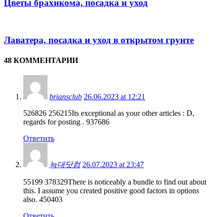
Цветы брахикома, посадка и уход
Лаватера, посадка и уход в открытом грунте
48 КОММЕНТАРИИ
briansclub
26.06.2023 at 12:21
526826 256215Its exceptional as your other articles : D,
regards for posting . 937686
Ответить
늑대닷컴
26.07.2023 at 23:47
55199 378329There is noticeably a bundle to find out about
this. I assume you created positive good factors in options
also. 450403
Ответить