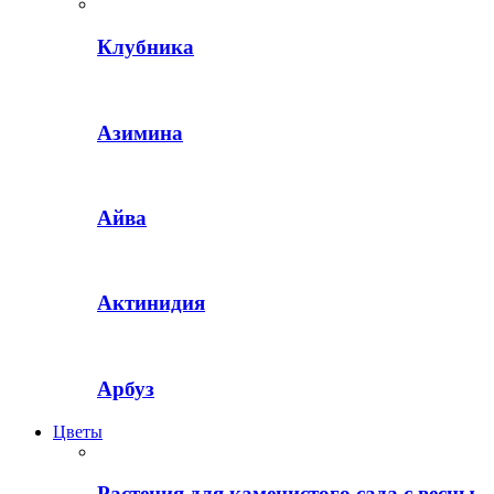
Клубника
Азимина
Айва
Актинидия
Арбуз
Цветы
Растения для каменистого сада с весны