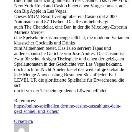
(und funktionstüchtig) innerhalb des Casinos. Das New York-
New York Hotel and Casino bietet einen Vorgeschmack auf
den Big Apple in Las Vegas.
Dieses MGM-Resort verfügt über ein Casino mit 2.000
Automaten und 87 Tischen. Das Resort beherbergt
auch The Chandelier, eine Bar, in der die Mixology-Expertin
Mariena Mercer
eine Speisekarte zusammengestellt hat, die moderne Varianten
klassischer Cocktails und Drinks
zum Mitnehmen bietet. Das Jaleo serviert Tapas und
andere spanische Gerichte von Jose Andres. Das Casino ist
zwar für seine riesigen Tischspiele und einen der geizigsten
Spielautomaten in der Geschichte von Las Vegas bekannt,
doch auch für Nicht-Spieler bietet das weitläufige Gebäude
jede Menge Abwechslung.Besuchen Sie auf jeden Fall
LEVEL UP, die glorifizierte Spielhalle für Erwachsene, die
sich
direkt vor der Tür beim goldenen Löwen befindet.
References:
https://online-spielhallen.de/nine-casino-auszahlung-dein-
geld-schnell-und-sicher/
Ответить