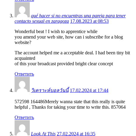
qué hacer si no encuentras una pareja para tener
contacto sexual en zaragoza
17.08.2023 at 08:53
Wonderful beat ! I wish to apprentice while
you amend your web site, how can i subscribe for a blog
website?
The account helped me a acceptable deal. I had been tiny bit
acquainted
of this your broadcast provided bright clear concept
Ответить
วิเคราะห์บอลวันนี้
17.02.2024 at 17:44
572598 164486Merely wanna state that this really is quite
helpful , Thanks for taking your time to write this. 857064
Ответить
Look At This
27.02.2024 at 16:35