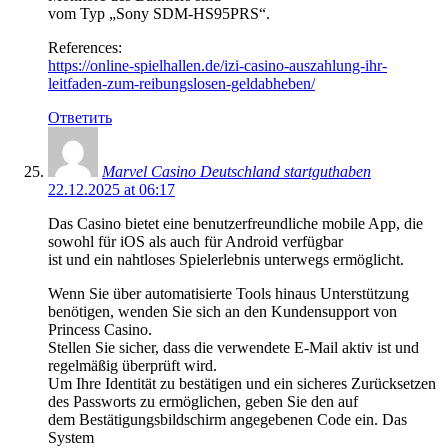
vom Typ „Sony SDM-HS95PRS“.
References:
https://online-spielhallen.de/izi-casino-auszahlung-ihr-
leitfaden-zum-reibungslosen-geldabheben/
Ответить
Marvel Casino Deutschland startguthaben
22.12.2025 at 06:17
Das Casino bietet eine benutzerfreundliche mobile App, die
sowohl für iOS als auch für Android verfügbar
ist und ein nahtloses Spielerlebnis unterwegs ermöglicht.
Wenn Sie über automatisierte Tools hinaus Unterstützung
benötigen, wenden Sie sich an den Kundensupport von
Princess Casino.
Stellen Sie sicher, dass die verwendete E-Mail aktiv ist und
regelmäßig überprüft wird.
Um Ihre Identität zu bestätigen und ein sicheres Zurücksetzen
des Passworts zu ermöglichen, geben Sie den auf
dem Bestätigungsbildschirm angegebenen Code ein. Das
System