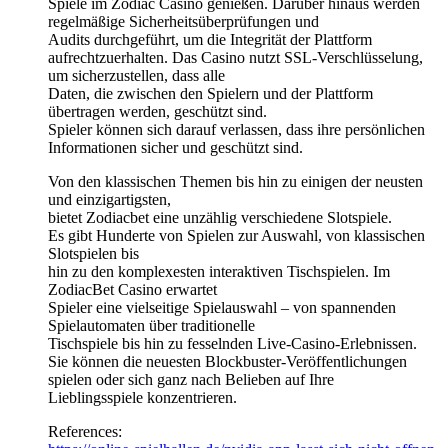
Spiele im Zodiac Casino genießen. Darüber hinaus werden
regelmäßige Sicherheitsüberprüfungen und
Audits durchgeführt, um die Integrität der Plattform
aufrechtzuerhalten. Das Casino nutzt SSL-Verschlüsselung,
um sicherzustellen, dass alle
Daten, die zwischen den Spielern und der Plattform
übertragen werden, geschützt sind.
Spieler können sich darauf verlassen, dass ihre persönlichen
Informationen sicher und geschützt sind.
Von den klassischen Themen bis hin zu einigen der neusten
und einzigartigsten,
bietet Zodiacbet eine unzählig verschiedene Slotspiele.
Es gibt Hunderte von Spielen zur Auswahl, von klassischen
Slotspielen bis
hin zu den komplexesten interaktiven Tischspielen. Im
ZodiacBet Casino erwartet
Spieler eine vielseitige Spielauswahl – von spannenden
Spielautomaten über traditionelle
Tischspiele bis hin zu fesselnden Live-Casino-Erlebnissen.
Sie können die neuesten Blockbuster-Veröffentlichungen
spielen oder sich ganz nach Belieben auf Ihre
Lieblingsspiele konzentrieren.
References: