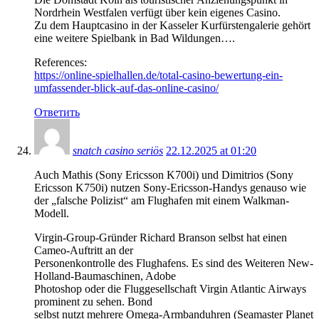
Nordrhein Westfalen verfügt über kein eigenes Casino.
Zu dem Hauptcasino in der Kasseler Kurfürstengalerie gehört
eine weitere Spielbank in Bad Wildungen….
References:
https://online-spielhallen.de/total-casino-bewertung-ein-
umfassender-blick-auf-das-online-casino/
Ответить
snatch casino seriös
22.12.2025 at 01:20
Auch Mathis (Sony Ericsson K700i) und Dimitrios (Sony
Ericsson K750i) nutzen Sony-Ericsson-Handys genauso wie
der „falsche Polizist“ am Flughafen mit einem Walkman-
Modell.
Virgin-Group-Gründer Richard Branson selbst hat einen
Cameo-Auftritt an der
Personenkontrolle des Flughafens. Es sind des Weiteren New-
Holland-Baumaschinen, Adobe
Photoshop oder die Fluggesellschaft Virgin Atlantic Airways
prominent zu sehen. Bond
selbst nutzt mehrere Omega-Armbanduhren (Seamaster Planet