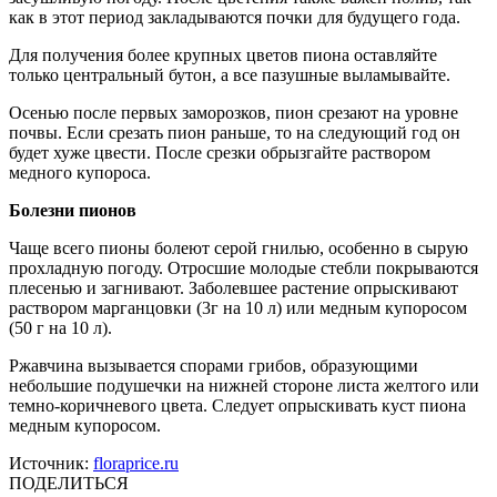
как в этот период закладываются почки для будущего года.
Для получения более крупных цветов пиона оставляйте
только центральный бутон, а все пазушные выламывайте.
Осенью после первых заморозков, пион срезают на уровне
почвы. Если срезать пион раньше, то на следующий год он
будет хуже цвести. После срезки обрызгайте раствором
медного купороса.
Болезни пионов
Чаще всего пионы болеют серой гнилью, особенно в сырую
прохладную погоду. Отросшие молодые стебли покрываются
плесенью и загнивают. Заболевшее растение опрыскивают
раствором марганцовки (3г на 10 л) или медным купоросом
(50 г на 10 л).
Ржавчина вызывается спорами грибов, образующими
небольшие подушечки на нижней стороне листа желтого или
темно-коричневого цвета. Следует опрыскивать куст пиона
медным купоросом.
Источник:
floraprice.ru
ПОДЕЛИТЬСЯ