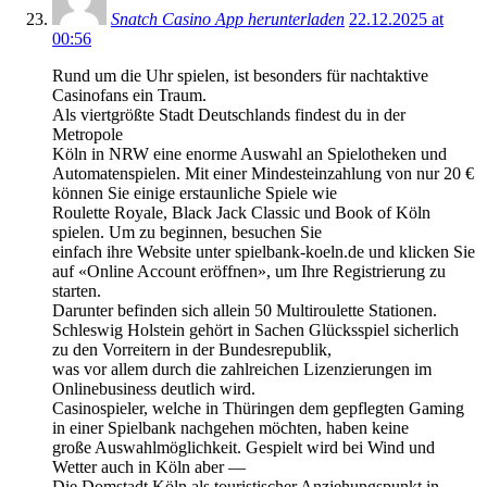
Snatch Casino App herunterladen
22.12.2025 at
00:56
Rund um die Uhr spielen, ist besonders für nachtaktive
Casinofans ein Traum.
Als viertgrößte Stadt Deutschlands findest du in der
Metropole
Köln in NRW eine enorme Auswahl an Spielotheken und
Automatenspielen. Mit einer Mindesteinzahlung von nur 20 €
können Sie einige erstaunliche Spiele wie
Roulette Royale, Black Jack Classic und Book of Köln
spielen. Um zu beginnen, besuchen Sie
einfach ihre Website unter spielbank-koeln.de und klicken Sie
auf «Online Account eröffnen», um Ihre Registrierung zu
starten.
Darunter befinden sich allein 50 Multiroulette Stationen.
Schleswig Holstein gehört in Sachen Glücksspiel sicherlich
zu den Vorreitern in der Bundesrepublik,
was vor allem durch die zahlreichen Lizenzierungen im
Onlinebusiness deutlich wird.
Casinospieler, welche in Thüringen dem gepflegten Gaming
in einer Spielbank nachgehen möchten, haben keine
große Auswahlmöglichkeit. Gespielt wird bei Wind und
Wetter auch in Köln aber —
Die Domstadt Köln als touristischer Anziehungspunkt in