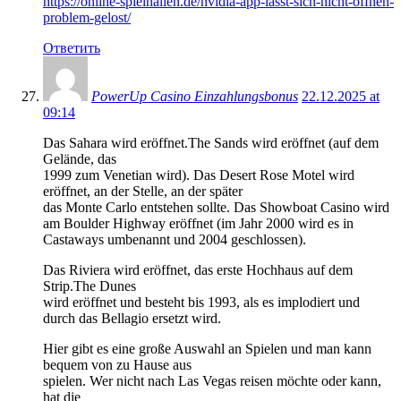
https://online-spielhallen.de/nvidia-app-lasst-sich-nicht-offnen-
problem-gelost/
Ответить
PowerUp Casino Einzahlungsbonus
22.12.2025 at
09:14
Das Sahara wird eröffnet.The Sands wird eröffnet (auf dem
Gelände, das
1999 zum Venetian wird). Das Desert Rose Motel wird
eröffnet, an der Stelle, an der später
das Monte Carlo entstehen sollte. Das Showboat Casino wird
am Boulder Highway eröffnet (im Jahr 2000 wird es in
Castaways umbenannt und 2004 geschlossen).
Das Riviera wird eröffnet, das erste Hochhaus auf dem
Strip.The Dunes
wird eröffnet und besteht bis 1993, als es implodiert und
durch das Bellagio ersetzt wird.
Hier gibt es eine große Auswahl an Spielen und man kann
bequem von zu Hause aus
spielen. Wer nicht nach Las Vegas reisen möchte oder kann,
hat die