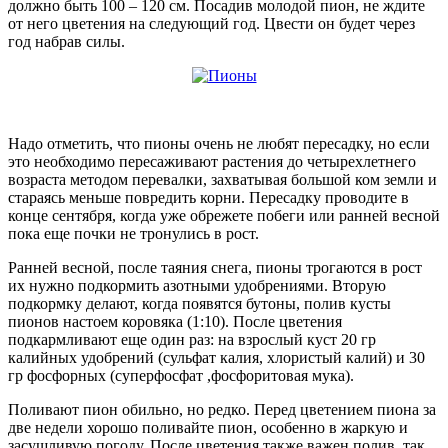
должно быть 100 – 120 см. Посадив молодой пион, не ждите
от него цветения на следующий год. Цвести он будет через
год набрав силы.
Надо отметить, что пионы очень не любят пересадку, но если
это необходимо пересаживают растения до четырехлетнего
возраста методом перевалки, захватывая большой ком земли и
стараясь меньше повредить корни. Пересадку проводите в
конце сентября, когда уже обрежете побеги или ранней весной
пока еще почки не тронулись в рост.
Ранней весной, после таяния снега, пионы трогаются в рост
их нужно подкормить азотными удобрениями. Вторую
подкормку делают, когда появятся бутоны, полив кусты
пионов настоем коровяка (1:10). После цветения
подкармливают еще один раз: на взрослый куст 20 гр
калийных удобрений (сульфат калия, хлористый калий) и 30
гр фосфорных (суперфосфат ,фосфоритовая мука).
Поливают пион обильно, но редко. Перед цветением пиона за
две недели хорошо поливайте пион, особенно в жаркую и
засушливую погоду. После цветения также важен полив, так