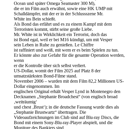
Ocean und später Omega Seamaster 300 M),
die er im Film auch erwähnt, sowie eine HK UMP mit
Schalldämpfer, mit der er in der Schlussszene Mr.
White ins Bein schießt.
Als Bond das erfährt und es zu einem Kampf mit dem
Terroristen kommt, stirbt seine große Liebe.
Mr. White ist in Wirklichkeit ein Terrorist, doch das
ist Bond egal, weil er bei M16 kündigt, um mit Vesper
sein Leben in Ruhe zu genießen. Le Chiffre
ist raffiniert und weiß, mit wem er es beim Spielen zu tun.
Er könnte also zur Gefahr für die gesamte Operation werden,
wenn
er die Kontrolle über sich selbst verliert.
US-Dollar, womit der Film 2025 auf Platz 8 der
umsatzstärksten Bond-Filme stand.
November 2006 – wurden mit dem Film 82,2 Millionen US-
Dollar eingenommen. Im
englischen Original erhält Vesper Lynd in Montenegro den
Decknamen „Stephanie Broadchest“ (von englisch broad
‚weiträumig‘
und chest ‚Brust‘); in die deutsche Fassung wurde dies als
„Stephanie Brustwartz“ übertragen. Die
Videoaufzeichnungen im Club sind auf Blu-ray Discs, die
Bond mit einem Sony-Blu-ray-Player abspielt, und die
Monitore des Bankiers sind