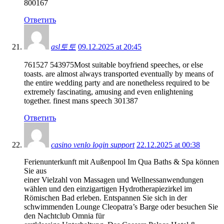
800167
Ответить
asl토토
09.12.2025 at 20:45
761527 543975Most suitable boyfriend speeches, or else
toasts. are almost always transported eventually by means of
the entire wedding party and are nonetheless required to be
extremely fascinating, amusing and even enlightening
together. finest mans speech 301387
Ответить
casino venlo login support
22.12.2025 at 00:38
Ferienunterkunft mit Außenpool Im Qua Baths & Spa können
Sie aus
einer Vielzahl von Massagen und Wellnessanwendungen
wählen und den einzigartigen Hydrotherapiezirkel im
Römischen Bad erleben. Entspannen Sie sich in der
schwimmenden Lounge Cleopatra’s Barge oder besuchen Sie
den Nachtclub Omnia für