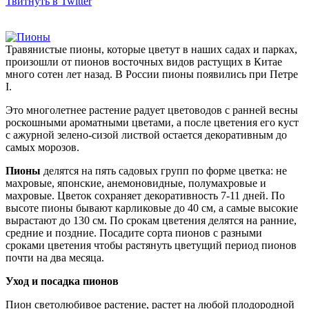
Твитнуть в Twitter
Травянистые пионы, которые цветут в наших садах и парках,
произошли от пионов восточных видов растущих в Китае
много сотен лет назад. В России пионы появились при Петре
I.
Это многолетнее растение радует цветоводов с ранней весны
роскошными ароматными цветами, а после цветения его куст
с ажурной зелено-сизой листвой остается декоративным до
самых морозов.
Пионы
делятся на пять садовых групп по форме цветка: не
махровые, японские, анемоновидные, полумахровые и
махровые. Цветок сохраняет декоративность 7-11 дней. По
высоте пионы бывают карликовые до 40 см, а самые высокие
вырастают до 130 см. По срокам цветения делятся на ранние,
средние и поздние. Посадите сорта пионов с разными
сроками цветения чтобы растянуть цветущий период пионов
почти на два месяца.
Уход и посадка пионов
Пион светолюбивое растение, растет на любой плодородной