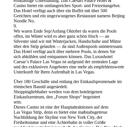
erstklassige Unterhaltung. Das Caesars Palace Hotel &
Casino bietet ein umfangreiches Sport- und Freizeitangebot.
Das Hotel verfügt auch über ein Buffet mit über 500
Gerichten und ein ungezwungenes Restaurant namens Beijing
Noodle No.
9.
Wir waren Ende Sep/Anfang Oktober da waren die Pools
offen, im Winter wird es aber ganz schön frisch — an
Silvester sind wir mit Winterjacken, Handschuhe und Mütze
über den Strip gelaufen — da sind Außenpools uninteressant.
Das Hotel verfügt auch über mehrere Pools, in denen Sie
sich abkühlen und entspannen können. Das Luxushotel
Caesar’s Palace Las Vegas ist aufgrund der zentralen Lage
und des exklusiven Angebotes eine mehr als empfehlenswerte
Unterkunft für Ihren Aufenthalt in Las Vegas.
Über 180 Geschäfte sind entlang der Einkaufspromenade im
römischen Baustil angesiedelt.
Shoppingliebhaber werden von dem hoteleigenen
Einkaufszentrum, den „Forum Shops“ begeistert
sein.
Dieses Casino ist eine der Hauptattraktionen auf dem
Las Vegas Strip, denn es bietet eine maßstabsgetreue
Nachbildung der Skyline von New York City, der
Freiheitsstatue und eine Achterbahn in voller Größe