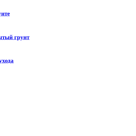
унте
ытый грунт
ухода