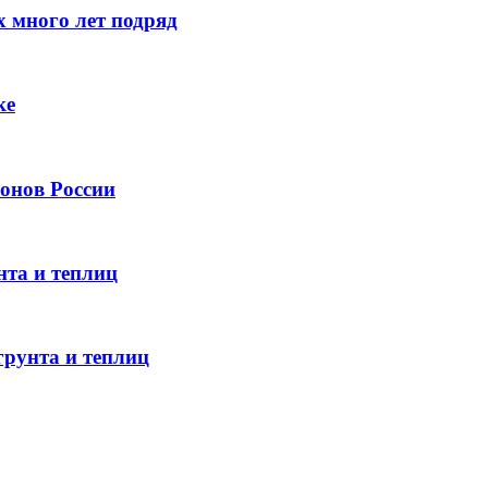
 много лет подряд
ке
онов России
нта и теплиц
грунта и теплиц