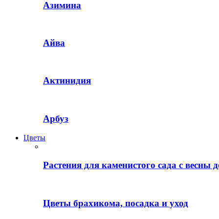
Азимина
Айва
Актинидия
Арбуз
Цветы
Растения для каменистого сада с весны д
Цветы брахикома, посадка и уход