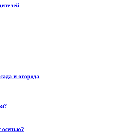
дителей
сада и огорода
ья?
т осенью?