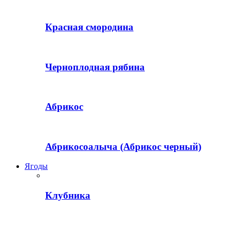
Красная смородина
Черноплодная рябина
Абрикос
Абрикосоалыча (Абрикос черный)
Ягоды
Клубника