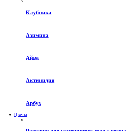
Клубника
Азимина
Айва
Актинидия
Арбуз
Цветы
Растения для каменистого сада с весны