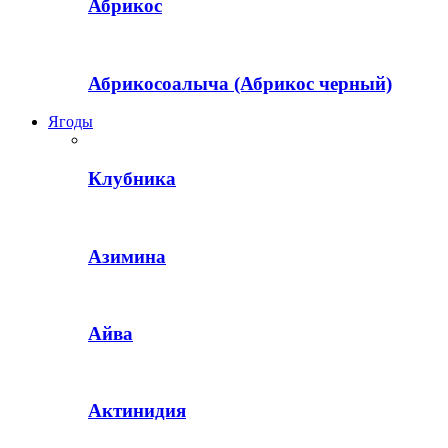
Абрикос
Абрикосоалыча (Абрикос черный)
Ягоды
Клубника
Азимина
Айва
Актинидия