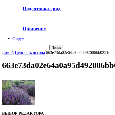
Подготовка гряд
Орошение
Форум
Домой
Ценность иссопа
663e73da02e64a0a95d492006bb0251d
663e73da02e64a0a95d492006bb
ВЫБОР РЕДАКТОРА