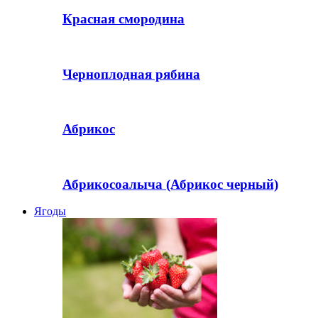
Красная смородина
Черноплодная рябина
Абрикос
Абрикосоалыча (Абрикос черный)
Ягоды