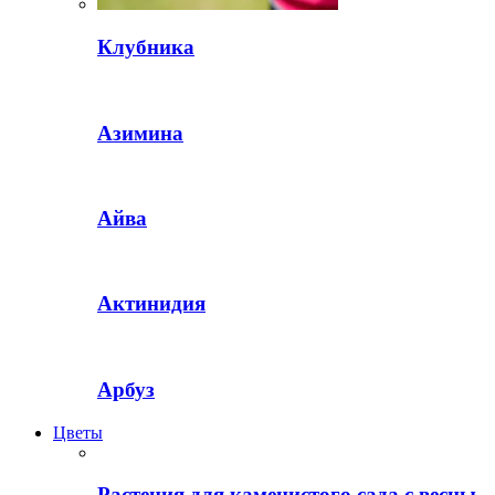
Клубника
Азимина
Айва
Актинидия
Арбуз
Цветы
Растения для каменистого сада с весны