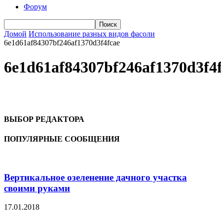
Форум
Домой
Использование разных видов фасоли
6e1d61af84307bf246af1370d3f4fcae
6e1d61af84307bf246af1370d3f4
ВЫБОР РЕДАКТОРА
ПОПУЛЯРНЫЕ СООБЩЕНИЯ
Вертикальное озеленение дачного участка
своими руками
17.01.2018