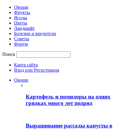
Овощи
Фрукты
Ягоды
Цветы
Ландшафт
Болезни и вредители
Советы
Форум
Поиск
Карта сайта
Вход или Регистрация
Овощи
Картофель и помидоры на одних
грядках много лет подряд
Выращивание рассады капусты в