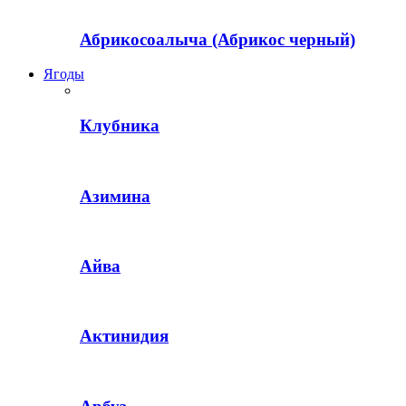
Абрикосоалыча (Абрикос черный)
Ягоды
Клубника
Азимина
Айва
Актинидия