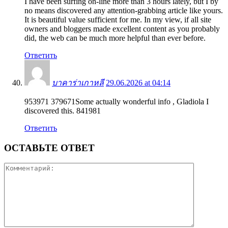
I have been surfing on-line more than 3 hours lately, but I by
no means discovered any attention-grabbing article like yours.
It is beautiful value sufficient for me. In my view, if all site
owners and bloggers made excellent content as you probably
did, the web can be much more helpful than ever before.
Ответить
บาคาร่าเกาหลี
29.06.2026 at 04:14
953971 379671Some actually wonderful info , Gladiola I
discovered this. 841981
Ответить
ОСТАВЬТЕ ОТВЕТ