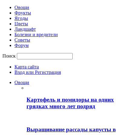
Овощи
Фрукты
Ягоды
Цветы
Ландшафт
Болезни и вредители
Советы
Форум
Поиск
Карта сайта
Вход или Регистрация
Овощи
Картофель и помидоры на одних
грядках много лет подряд
Выращивание рассады капусты в