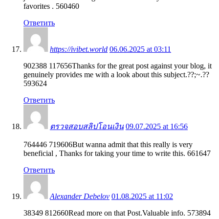
favorites . 560460
Ответить
https://ivibet.world
06.06.2025 at 03:11
902388 117656Thanks for the great post against your blog, it
genuinely provides me with a look about this subject.??;~.??
593624
Ответить
ตรวจสอบสลิปโอนเงิน
09.07.2025 at 16:56
764446 719606But wanna admit that this really is very
beneficial , Thanks for taking your time to write this. 661647
Ответить
Alexander Debelov
01.08.2025 at 11:02
38349 812660Read more on that Post.Valuable info. 573894