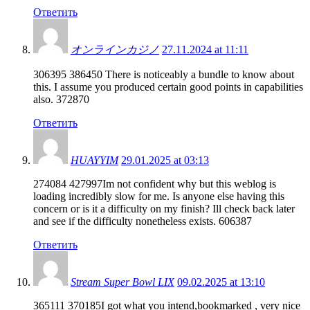
Ответить
オンラインカジノ
27.11.2024 at 11:11
306395 386450 There is noticeably a bundle to know about
this. I assume you produced certain good points in capabilities
also. 372870
Ответить
HUAYYIM
29.01.2025 at 03:13
274084 427997Im not confident why but this weblog is
loading incredibly slow for me. Is anyone else having this
concern or is it a difficulty on my finish? Ill check back later
and see if the difficulty nonetheless exists. 606387
Ответить
Stream Super Bowl LIX
09.02.2025 at 13:10
365111 370185I got what you intend,bookmarked , very nice