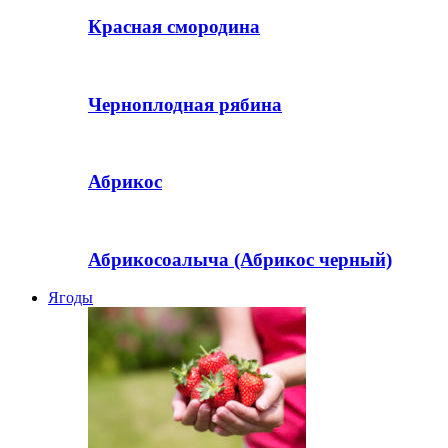
Красная смородина
Черноплодная рябина
Абрикос
Абрикосоалыча (Абрикос черный)
Ягоды