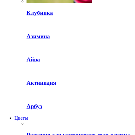
Клубника
Азимина
Айва
Актинидия
Арбуз
Цветы
Растения для каменистого сада с весны