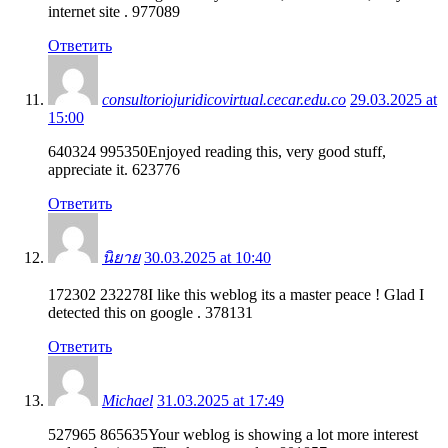
internet site . 977089
Ответить
consultoriojuridicovirtual.cecar.edu.co
29.03.2025 at
15:00
640324 995350Enjoyed reading this, very good stuff,
appreciate it. 623776
Ответить
นิยาย
30.03.2025 at 10:40
172302 232278I like this weblog its a master peace ! Glad I
detected this on google . 378131
Ответить
Michael
31.03.2025 at 17:49
527965 865635Your weblog is showing a lot more interest