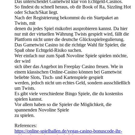
Das unterscheidet Gametwist klar von Echtgeld-Casinos.
So findest du schnell heraus, ob dir Book of Ra, Sizzling Hot
oder Schach/Skat liegt.
Nach der Registrierung bekommst du ein Startpaket an
Twists, mit
denen du jedes Spiel risikofrei ausprobieren kannst. Da hier
nur mit der virtuellen Währung Twists gespielt wird, fällt die
Plattform nicht unter die deutsche Glücksspielregulierung.
Das Gametwist Casino ist die richtige Wahl für Spieler, die
Spaß ohne Echtgeld-Risiko suchen.
Wer einfach nur zum Spaß Novoline Spiele spielen möchte,
der wird
sich über das Angebot im Freeplay Casino freuen. Wie in
einem klassischen Online-Casino können bei Gametwist
beliebte Slots, Tisch- und Kartenspiele gespielt
werden, jedoch nicht um echtes Geld, sondern ausschließlich
um Twists.
Es gibt viele verschiedene Bingo Spiele, die du kostenlos
spielen kannst.
Vor allem haben so die Spieler die Möglichkeit, die
spannenden Novoline Spiele
zu spielen.
References:
https://online-spielhallen.de/vegas-casino-bonuscode-ihr-