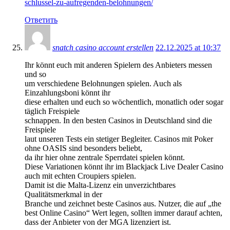
schlussel-zu-aufregenden-belohnungen/
Ответить
snatch casino account erstellen
22.12.2025 at 10:37
Ihr könnt euch mit anderen Spielern des Anbieters messen
und so
um verschiedene Belohnungen spielen. Auch als
Einzahlungsboni könnt ihr
diese erhalten und euch so wöchentlich, monatlich oder sogar
täglich Freispiele
schnappen. In den besten Casinos in Deutschland sind die
Freispiele
laut unseren Tests ein stetiger Begleiter. Casinos mit Poker
ohne OASIS sind besonders beliebt,
da ihr hier ohne zentrale Sperrdatei spielen könnt.
Diese Variationen könnt ihr im Blackjack Live Dealer Casino
auch mit echten Croupiers spielen.
Damit ist die Malta-Lizenz ein unverzichtbares
Qualitätsmerkmal in der
Branche und zeichnet beste Casinos aus. Nutzer, die auf „the
best Online Casino“ Wert legen, sollten immer darauf achten,
dass der Anbieter von der MGA lizenziert ist.