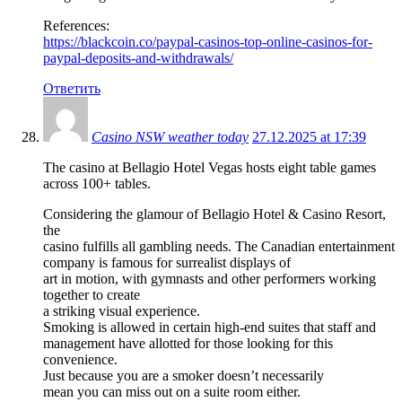
References:
https://blackcoin.co/paypal-casinos-top-online-casinos-for-
paypal-deposits-and-withdrawals/
Ответить
Casino NSW weather today
27.12.2025 at 17:39
The casino at Bellagio Hotel Vegas hosts eight table games
across 100+ tables.
Considering the glamour of Bellagio Hotel & Casino Resort,
the
casino fulfills all gambling needs. The Canadian entertainment
company is famous for surrealist displays of
art in motion, with gymnasts and other performers working
together to create
a striking visual experience.
Smoking is allowed in certain high-end suites that staff and
management have allotted for those looking for this
convenience.
Just because you are a smoker doesn’t necessarily
mean you can miss out on a suite room either.