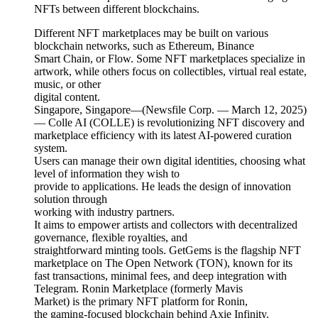
NFTs between different blockchains.
Different NFT marketplaces may be built on various
blockchain networks, such as Ethereum, Binance
Smart Chain, or Flow. Some NFT marketplaces specialize in
artwork, while others focus on collectibles, virtual real estate,
music, or other
digital content.
Singapore, Singapore—(Newsfile Corp. — March 12, 2025)
— Colle AI (COLLE) is revolutionizing NFT discovery and
marketplace efficiency with its latest AI-powered curation
system.
Users can manage their own digital identities, choosing what
level of information they wish to
provide to applications. He leads the design of innovation
solution through
working with industry partners.
It aims to empower artists and collectors with decentralized
governance, flexible royalties, and
straightforward minting tools. GetGems is the flagship NFT
marketplace on The Open Network (TON), known for its
fast transactions, minimal fees, and deep integration with
Telegram. Ronin Marketplace (formerly Mavis
Market) is the primary NFT platform for Ronin,
the gaming-focused blockchain behind Axie Infinity.