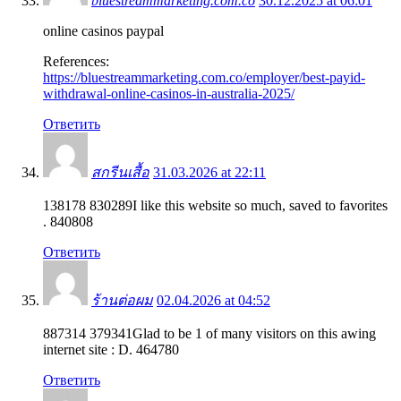
bluestreammarketing.com.co
30.12.2025 at 06:01
online casinos paypal
References:
https://bluestreammarketing.com.co/employer/best-payid-
withdrawal-online-casinos-in-australia-2025/
Ответить
สกรีนเสื้อ
31.03.2026 at 22:11
138178 830289I like this website so much, saved to favorites
. 840808
Ответить
ร้านต่อผม
02.04.2026 at 04:52
887314 379341Glad to be 1 of many visitors on this awing
internet site : D. 464780
Ответить