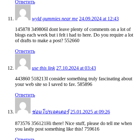
Ответить
wyld gummies near me
24.09.2024 at 12:43
145878 349806I dont leave plenty of comments on a lot of
blogs each week but i felt i had to here. Do you require a lot
of drafts to make a post? 552660
Ответить
use this link
27.10.2024 at 03:43
443860 518213I consider something truly fascinating about
your web site so I saved to fav. 585896
Ответить
ซ่อมโปรเจคเตอร์
25.01.2025 at 09:26
873576 356121Hi there! Nice stuff, please do tell me when
you lastly post something like this! 759616
Ответить