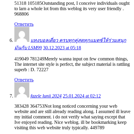
51318 105185Outstanding post, I conceive individuals ought
to larn a whole lot from this weblog its very user friendly .
968806
Ответить
แทงบอลเดี่ยว ครบทุกคู่สุดทุกแมตช์ให้ร่วมสนุก
มันกับ LSM99
30.12.2023 at 05:18
419049 781249Merely wanna input on few common things,
The internet site style is perfect, the subject material is rattling
superb : D. 72227
Ответить
fazele lunii 2024
25.01.2024 at 02:12
383428 364753Not long noticed concerning your web
website and are still already reading along. I assumed ill leave
my initial comment. i do not verify what saying except that
Ive enjoyed reading. Nice weblog. ill be bookmarking keep
visiting this web website truly typically. 449789