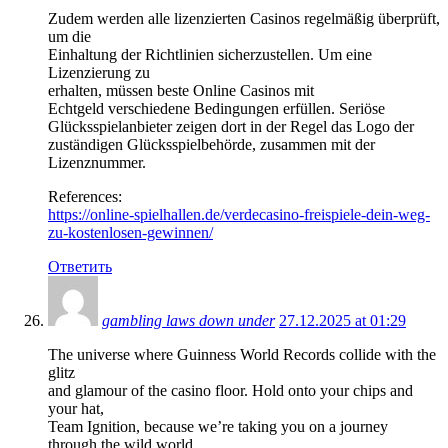
Zudem werden alle lizenzierten Casinos regelmäßig überprüft,
um die
Einhaltung der Richtlinien sicherzustellen. Um eine
Lizenzierung zu
erhalten, müssen beste Online Casinos mit
Echtgeld verschiedene Bedingungen erfüllen. Seriöse
Glücksspielanbieter zeigen dort in der Regel das Logo der
zuständigen Glücksspielbehörde, zusammen mit der
Lizenznummer.
References:
https://online-spielhallen.de/verdecasino-freispiele-dein-weg-
zu-kostenlosen-gewinnen/
Ответить
gambling laws down under
27.12.2025 at 01:29
The universe where Guinness World Records collide with the
glitz
and glamour of the casino floor. Hold onto your chips and
your hat,
Team Ignition, because we’re taking you on a journey
through the wild world