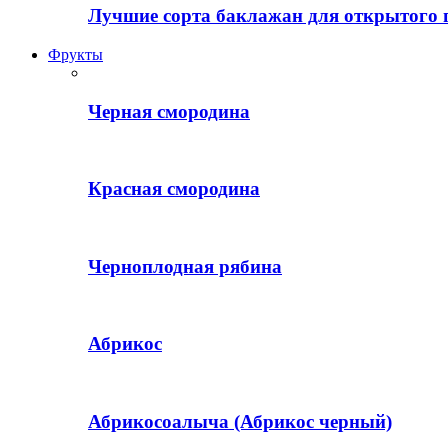
Лучшие сорта баклажан для открытого 
Фрукты
Черная смородина
Красная смородина
Черноплодная рябина
Абрикос
Абрикосоалыча (Абрикос черный)