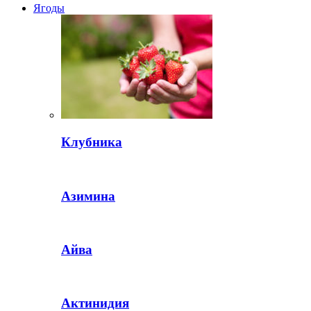
Ягоды
Клубника
Азимина
Айва
Актинидия