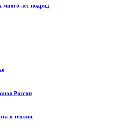
 много лет подряд
ке
онов России
нта и теплиц