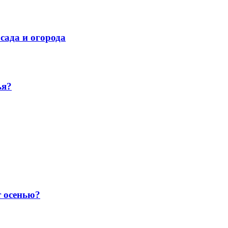
сада и огорода
ья?
т осенью?