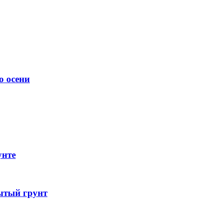
о осени
унте
ытый грунт