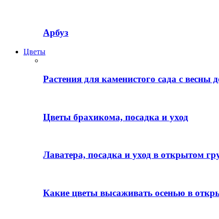
Арбуз
Цветы
Растения для каменистого сада с весны д
Цветы брахикома, посадка и уход
Лаватера, посадка и уход в открытом гр
Какие цветы высаживать осенью в откр