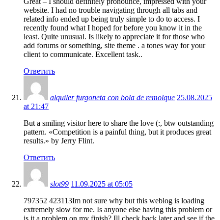
Great – I should definitely pronounce, impressed with your
website. I had no trouble navigating through all tabs and
related info ended up being truly simple to do to access. I
recently found what I hoped for before you know it in the
least. Quite unusual. Is likely to appreciate it for those who
add forums or something, site theme . a tones way for your
client to communicate. Excellent task..
Ответить
alquiler furgoneta con bola de remolque
25.08.2025
at 21:47
But a smiling visitor here to share the love (:, btw outstanding
pattern. «Competition is a painful thing, but it produces great
results.» by Jerry Flint.
Ответить
slot99
11.09.2025 at 05:05
797352 423113Im not sure why but this weblog is loading
extremely slow for me. Is anyone else having this problem or
is it a problem on my finish? Ill check back later and see if the