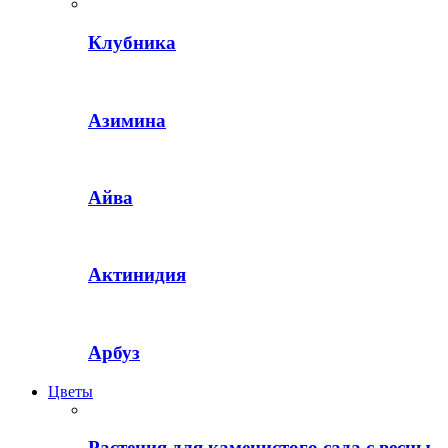
Клубника
Азимина
Айва
Актинидия
Арбуз
Цветы
Растения для каменистого сада с весны