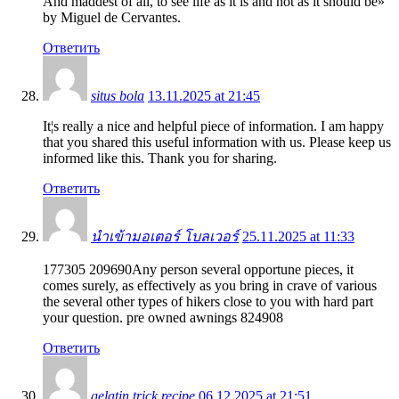
And maddest of all, to see life as it is and not as it should be»
by Miguel de Cervantes.
Ответить
situs bola
13.11.2025 at 21:45
It¦s really a nice and helpful piece of information. I am happy
that you shared this useful information with us. Please keep us
informed like this. Thank you for sharing.
Ответить
นำเข้ามอเตอร์ โบลเวอร์
25.11.2025 at 11:33
177305 209690Any person several opportune pieces, it
comes surely, as effectively as you bring in crave of various
the several other types of hikers close to you with hard part
your question. pre owned awnings 824908
Ответить
gelatin trick recipe
06.12.2025 at 21:51