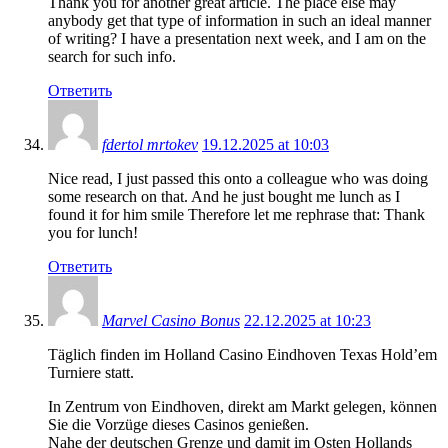
Thank you for another great article. The place else may
anybody get that type of information in such an ideal manner
of writing? I have a presentation next week, and I am on the
search for such info.
Ответить
fdertol mrtokev
19.12.2025 at 10:03
Nice read, I just passed this onto a colleague who was doing
some research on that. And he just bought me lunch as I
found it for him smile Therefore let me rephrase that: Thank
you for lunch!
Ответить
Marvel Casino Bonus
22.12.2025 at 10:23
Täglich finden im Holland Casino Eindhoven Texas Hold’em
Turniere statt.
In Zentrum von Eindhoven, direkt am Markt gelegen, können
Sie die Vorzüge dieses Casinos genießen.
Nahe der deutschen Grenze und damit im Osten Hollands