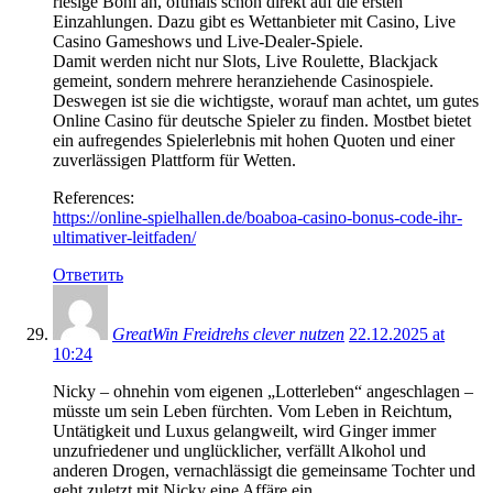
riesige Boni an, oftmals schon direkt auf die ersten
Einzahlungen. Dazu gibt es Wettanbieter mit Casino, Live
Casino Gameshows und Live-Dealer-Spiele.
Damit werden nicht nur Slots, Live Roulette, Blackjack
gemeint, sondern mehrere heranziehende Casinospiele.
Deswegen ist sie die wichtigste, worauf man achtet, um gutes
Online Casino für deutsche Spieler zu finden. Mostbet bietet
ein aufregendes Spielerlebnis mit hohen Quoten und einer
zuverlässigen Plattform für Wetten.
References:
https://online-spielhallen.de/boaboa-casino-bonus-code-ihr-
ultimativer-leitfaden/
Ответить
GreatWin Freidrehs clever nutzen
22.12.2025 at
10:24
Nicky – ohnehin vom eigenen „Lotterleben“ angeschlagen –
müsste um sein Leben fürchten. Vom Leben in Reichtum,
Untätigkeit und Luxus gelangweilt, wird Ginger immer
unzufriedener und unglücklicher, verfällt Alkohol und
anderen Drogen, vernachlässigt die gemeinsame Tochter und
geht zuletzt mit Nicky eine Affäre ein.