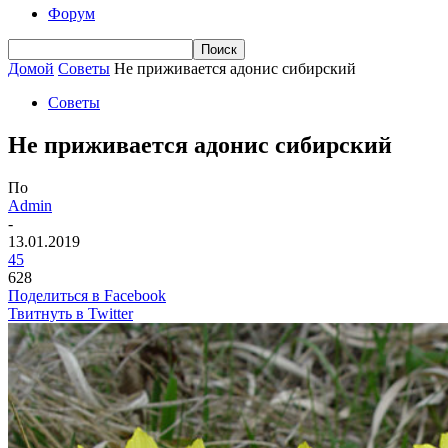
Форум
Домой
Советы
Не приживается адонис сибирский
Советы
Не приживается адонис сибирский
По
Admin
-
13.01.2019
45
628
Поделиться в Facebook
Твитнуть в Twitter