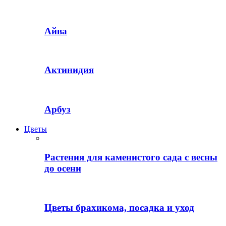
Айва
Актинидия
Арбуз
Цветы
Растения для каменистого сада с весны
до осени
Цветы брахикома, посадка и уход