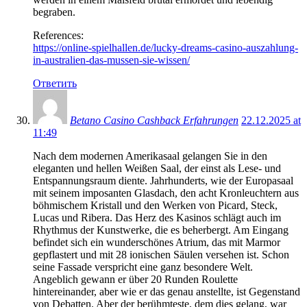
begraben.
References:
https://online-spielhallen.de/lucky-dreams-casino-auszahlung-
in-australien-das-mussen-sie-wissen/
Ответить
Betano Casino Cashback Erfahrungen
22.12.2025 at
11:49
Nach dem modernen Amerikasaal gelangen Sie in den
eleganten und hellen Weißen Saal, der einst als Lese- und
Entspannungsraum diente. Jahrhunderts, wie der Europasaal
mit seinem imposanten Glasdach, den acht Kronleuchtern aus
böhmischem Kristall und den Werken von Picard, Steck,
Lucas und Ribera. Das Herz des Kasinos schlägt auch im
Rhythmus der Kunstwerke, die es beherbergt. Am Eingang
befindet sich ein wunderschönes Atrium, das mit Marmor
gepflastert und mit 28 ionischen Säulen versehen ist. Schon
seine Fassade verspricht eine ganz besondere Welt.
Angeblich gewann er über 20 Runden Roulette
hintereinander, aber wie er das genau anstellte, ist Gegenstand
von Debatten. Aber der berühmteste, dem dies gelang, war