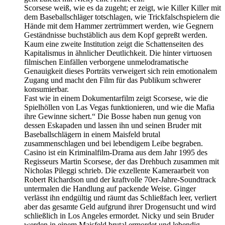
Scorsese weiß, wie es da zugeht; er zeigt, wie Killer Killer mit
dem Baseballschläger totschlagen, wie Trickfalschspielern die
Hände mit dem Hammer zertrümmert werden, wie Gegnern
Geständnisse buchstäblich aus dem Kopf gepreßt werden.
Kaum eine zweite Institution zeigt die Schattenseiten des
Kapitalismus in ähnlicher Deutlichkeit. Die hinter virtuosen
filmischen Einfällen verborgene unmelodramatische
Genauigkeit dieses Porträts verweigert sich rein emotionalem
Zugang und macht den Film für das Publikum schwerer
konsumierbar.
Fast wie in einem Dokumentarfilm zeigt Scorsese, wie die
Spielhöllen von Las Vegas funktionieren, und wie die Mafia
ihre Gewinne sichert.“ Die Bosse haben nun genug von
dessen Eskapaden und lassen ihn und seinen Bruder mit
Baseballschlägern in einem Maisfeld brutal
zusammenschlagen und bei lebendigem Leibe begraben.
Casino ist ein Kriminalfilm-Drama aus dem Jahr 1995 des
Regisseurs Martin Scorsese, der das Drehbuch zusammen mit
Nicholas Pileggi schrieb. Die exzellente Kameraarbeit von
Robert Richardson und der kraftvolle 70er-Jahre-Soundtrack
untermalen die Handlung auf packende Weise. Ginger
verlässt ihn endgültig und räumt das Schließfach leer, verliert
aber das gesamte Geld aufgrund ihrer Drogensucht und wird
schließlich in Los Angeles ermordet. Nicky und sein Bruder
werden in einem Maisfeld brutal ermordet und lebendig