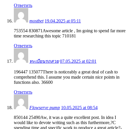
Ответить
mostbet
19.04.2025 at 05:11
753554 830871Awesome article , Im going to spend far more
time researching this topic 710181
Ответить
ทะเบียนรถสวย
07.05.2025 at 02:01
196447 135077There is noticeably a great deal of cash to
comprehend this. I assume you made certain nice points in
functions also. 36600
Ответить
Flowserve pump
10.05.2025 at 08:54
850144 25490Aw, it was a quite excellent post. In idea I
would like to devote writing such as this furthermore,?C
spending time and specific work to produce a great article?-