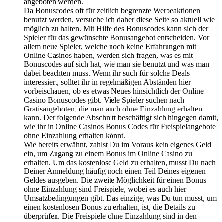
angeboten werden.
Da Bonuscodes oft für zeitlich begrenzte Werbeaktionen
benutzt werden, versuche ich daher diese Seite so aktuell wie
möglich zu halten. Mit Hilfe des Bonuscodes kann sich der
Spieler für das gewünschte Bonusangebot entscheiden. Vor
allem neue Spieler, welche noch keine Erfahrungen mit
Online Casinos haben, werden sich fragen, was es mit
Bonuscodes auf sich hat, wie man sie benutzt und was man
dabei beachten muss. Wenn ihr such für solche Deals
interessiert, solltet ihr in regelmäßigen Abständen hier
vorbeischauen, ob es etwas Neues hinsichtlich der Online
Casino Bonuscodes gibt. Viele Spieler suchen nach
Gratisangeboten, die man auch ohne Einzahlung erhalten
kann. Der folgende Abschnitt beschäftigt sich hingegen damit,
wie ihr in Online Casinos Bonus Codes für Freispielangebote
ohne Einzahlung erhalten könnt.
Wie bereits erwähnt, zahlst Du im Voraus kein eigenes Geld
ein, um Zugang zu einem Bonus im Online Casino zu
erhalten. Um das kostenlose Geld zu erhalten, musst Du nach
Deiner Anmeldung häufig noch einen Teil Deines eigenen
Geldes ausgeben. Die zweite Möglichkeit für einen Bonus
ohne Einzahlung sind Freispiele, wobei es auch hier
Umsatzbedingungen gibt. Das einzige, was Du tun musst, um
einen kostenlosen Bonus zu erhalten, ist, die Details zu
überprüfen. Die Freispiele ohne Einzahlung sind in den