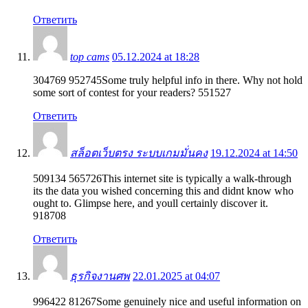
Ответить
top cams
05.12.2024 at 18:28
304769 952745Some truly helpful info in there. Why not hold
some sort of contest for your readers? 551527
Ответить
สล็อตเว็บตรง ระบบเกมมั่นคง
19.12.2024 at 14:50
509134 565726This internet site is typically a walk-through
its the data you wished concerning this and didnt know who
ought to. Glimpse here, and youll certainly discover it.
918708
Ответить
ธุรกิจงานศพ
22.01.2025 at 04:07
996422 81267Some genuinely nice and useful information on