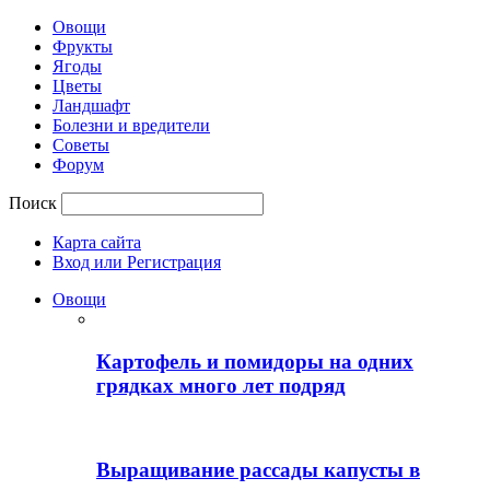
Овощи
Фрукты
Ягоды
Цветы
Ландшафт
Болезни и вредители
Советы
Форум
Поиск
Карта сайта
Вход или Регистрация
Овощи
Картофель и помидоры на одних
грядках много лет подряд
Выращивание рассады капусты в