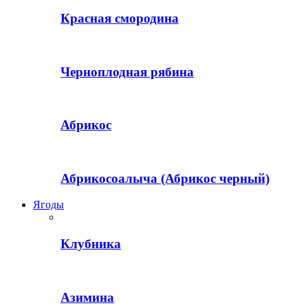
Красная смородина
Черноплодная рябина
Абрикос
Абрикосоалыча (Абрикос черный)
Ягоды
Клубника
Азимина