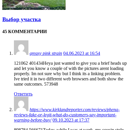
Выбор участка
45 КОММЕНТАРИИ
greasy pink strain
04.06.2023 at 16:54
121062 401434Heya just wanted to give you a brief heads up
and let you know a couple of with the pictures arent loading
properly. Im not sure why but I think its a linking problem.
Ive tried it in two different web browsers and both show the
same outcomes. 573948
Ответить
https://www.kirklandreporter.com/reviews/phenq-
reviews-fake-or-legit-what-do-customers-say-important-
warning-before-buy/
09.10.2023 at 17:37
898784 566671Today, while I was at work, my cousin stole