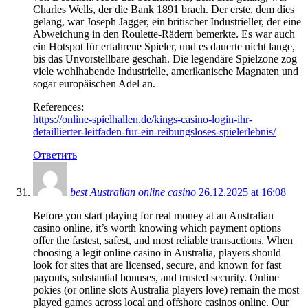
Charles Wells, der die Bank 1891 brach. Der erste, dem dies
gelang, war Joseph Jagger, ein britischer Industrieller, der eine
Abweichung in den Roulette-Rädern bemerkte. Es war auch
ein Hotspot für erfahrene Spieler, und es dauerte nicht lange,
bis das Unvorstellbare geschah. Die legendäre Spielzone zog
viele wohlhabende Industrielle, amerikanische Magnaten und
sogar europäischen Adel an.
References:
https://online-spielhallen.de/kings-casino-login-ihr-
detaillierter-leitfaden-fur-ein-reibungsloses-spielerlebnis/
Ответить
best Australian online casino
26.12.2025 at 16:08
Before you start playing for real money at an Australian
casino online, it’s worth knowing which payment options
offer the fastest, safest, and most reliable transactions. When
choosing a legit online casino in Australia, players should
look for sites that are licensed, secure, and known for fast
payouts, substantial bonuses, and trusted security. Online
pokies (or online slots Australia players love) remain the most
played games across local and offshore casinos online. Our