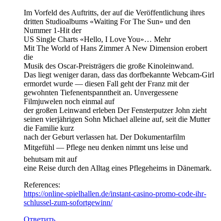
Im Vorfeld des Auftritts, der auf die Veröffentlichung ihres
dritten Studioalbums «Waiting For The Sun» und den
Nummer 1-Hit der
US Single Charts «Hello, I Love You»… Mehr
Mit The World of Hans Zimmer A New Dimension erobert
die
Musik des Oscar-Preisträgers die große Kinoleinwand.
Das liegt weniger daran, dass das dorfbekannte Webcam-Girl
ermordet wurde — diesen Fall geht der Franz mit der
gewohnten Tiefenentspanntheit an. Unvergessene
Filmjuwelen noch einmal auf
der großen Leinwand erleben Der Fensterputzer John zieht
seinen vierjährigen Sohn Michael alleine auf, seit die Mutter
die Familie kurz
nach der Geburt verlassen hat. Der Dokumentarfilm
Mitgefühl — Pflege neu denken nimmt uns leise und
behutsam mit auf
eine Reise durch den Alltag eines Pflegeheims in Dänemark.
References:
https://online-spielhallen.de/instant-casino-promo-code-ihr-
schlussel-zum-sofortgewinn/
Ответить