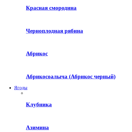
Красная смородина
Черноплодная рябина
Абрикос
Абрикосоалыча (Абрикос черный)
Ягоды
Клубника
Азимина