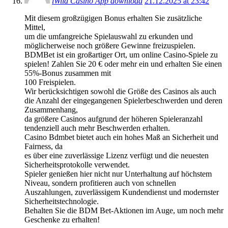
iWild Casino App download
21.12.2025 at 23:42
Mit diesem großzügigen Bonus erhalten Sie zusätzliche
Mittel,
um die umfangreiche Spielauswahl zu erkunden und
möglicherweise noch größere Gewinne freizuspielen.
BDMBet ist ein großartiger Ort, um online Casino-Spiele zu
spielen! Zahlen Sie 20 € oder mehr ein und erhalten Sie einen
55%-Bonus zusammen mit
100 Freispielen.
Wir berücksichtigen sowohl die Größe des Casinos als auch
die Anzahl der eingegangenen Spielerbeschwerden und deren
Zusammenhang,
da größere Casinos aufgrund der höheren Spieleranzahl
tendenziell auch mehr Beschwerden erhalten.
Casino Bdmbet bietet auch ein hohes Maß an Sicherheit und
Fairness, da
es über eine zuverlässige Lizenz verfügt und die neuesten
Sicherheitsprotokolle verwendet.
Spieler genießen hier nicht nur Unterhaltung auf höchstem
Niveau, sondern profitieren auch von schnellen
Auszahlungen, zuverlässigem Kundendienst und modernster
Sicherheitstechnologie.
Behalten Sie die BDM Bet-Aktionen im Auge, um noch mehr
Geschenke zu erhalten!