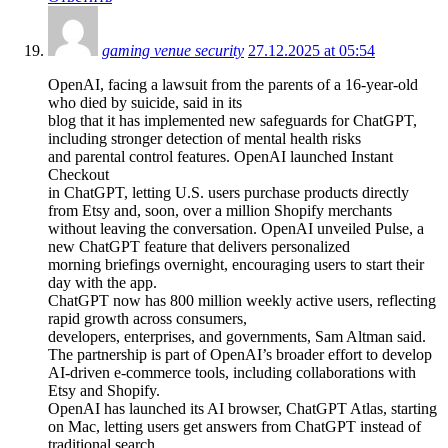
gaming venue security
27.12.2025 at 05:54
OpenAI, facing a lawsuit from the parents of a 16-year-old
who died by suicide, said in its
blog that it has implemented new safeguards for ChatGPT,
including stronger detection of mental health risks
and parental control features. OpenAI launched Instant
Checkout
in ChatGPT, letting U.S. users purchase products directly
from Etsy and, soon, over a million Shopify merchants
without leaving the conversation. OpenAI unveiled Pulse, a
new ChatGPT feature that delivers personalized
morning briefings overnight, encouraging users to start their
day with the app.
ChatGPT now has 800 million weekly active users, reflecting
rapid growth across consumers,
developers, enterprises, and governments, Sam Altman said.
The partnership is part of OpenAI’s broader effort to develop
AI-driven e-commerce tools, including collaborations with
Etsy and Shopify.
OpenAI has launched its AI browser, ChatGPT Atlas, starting
on Mac, letting users get answers from ChatGPT instead of
traditional search