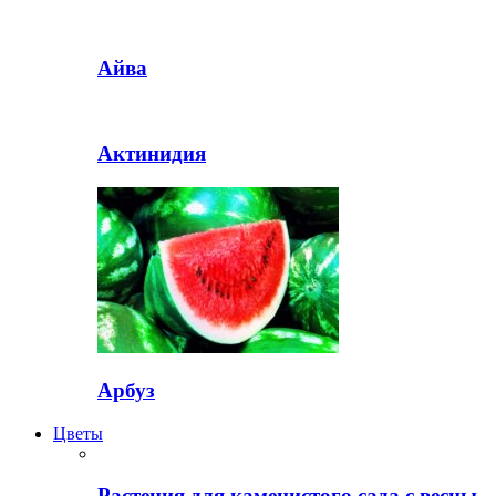
Айва
Актинидия
Арбуз
Цветы
Растения для каменистого сада с весны