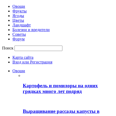
Овощи
Фрукты
Ягоды
Цветы
Ландшафт
Болезни и вредители
Советы
Форум
Поиск
Карта сайта
Вход или Регистрация
Овощи
Картофель и помидоры на одних
грядках много лет подряд
Выращивание рассады капусты в