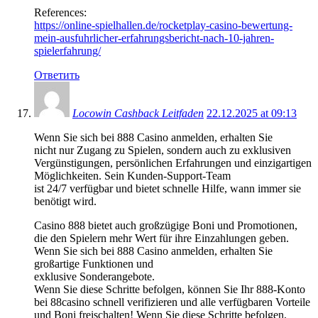
References:
https://online-spielhallen.de/rocketplay-casino-bewertung-
mein-ausfuhrlicher-erfahrungsbericht-nach-10-jahren-
spielerfahrung/
Ответить
Locowin Cashback Leitfaden
22.12.2025 at 09:13
Wenn Sie sich bei 888 Casino anmelden, erhalten Sie
nicht nur Zugang zu Spielen, sondern auch zu exklusiven
Vergünstigungen, persönlichen Erfahrungen und einzigartigen
Möglichkeiten. Sein Kunden-Support-Team
ist 24/7 verfügbar und bietet schnelle Hilfe, wann immer sie
benötigt wird.
Casino 888 bietet auch großzügige Boni und Promotionen,
die den Spielern mehr Wert für ihre Einzahlungen geben.
Wenn Sie sich bei 888 Casino anmelden, erhalten Sie
großartige Funktionen und
exklusive Sonderangebote.
Wenn Sie diese Schritte befolgen, können Sie Ihr 888-Konto
bei 88casino schnell verifizieren und alle verfügbaren Vorteile
und Boni freischalten! Wenn Sie diese Schritte befolgen,