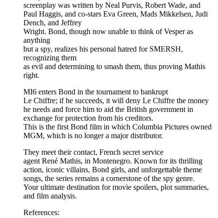
screenplay was written by Neal Purvis, Robert Wade, and
Paul Haggis, and co-stars Eva Green, Mads Mikkelsen, Judi
Dench, and Jeffrey
Wright. Bond, though now unable to think of Vesper as
anything
but a spy, realizes his personal hatred for SMERSH,
recognizing them
as evil and determining to smash them, thus proving Mathis
right.
MI6 enters Bond in the tournament to bankrupt
Le Chiffre; if he succeeds, it will deny Le Chiffre the money
he needs and force him to aid the British government in
exchange for protection from his creditors.
This is the first Bond film in which Columbia Pictures owned
MGM, which is no longer a major distributor.
They meet their contact, French secret service
agent René Mathis, in Montenegro. Known for its thrilling
action, iconic villains, Bond girls, and unforgettable theme
songs, the series remains a cornerstone of the spy genre.
Your ultimate destination for movie spoilers, plot summaries,
and film analysis.
References: