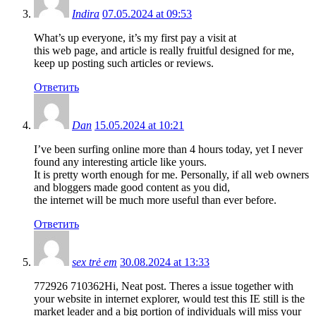
Indira
07.05.2024 at 09:53
What’s up everyone, it’s my first pay a visit at
this web page, and article is really fruitful designed for me,
keep up posting such articles or reviews.
Ответить
Dan
15.05.2024 at 10:21
I’ve been surfing online more than 4 hours today, yet I never
found any interesting article like yours.
It is pretty worth enough for me. Personally, if all web owners
and bloggers made good content as you did,
the internet will be much more useful than ever before.
Ответить
sex trẻ em
30.08.2024 at 13:33
772926 710362Hi, Neat post. Theres a issue together with
your website in internet explorer, would test this IE still is the
market leader and a big portion of individuals will miss your