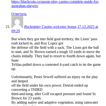
https://blackcoin.co/aussie-play-casino-complete-guide-for-
australian-players/
Ответить
Rocketplay Casino welcome bonus
27.12.2025 at
09:29
But when they got into field goal territory, the Lions’ pass
rush kicked in, and Roy Lopez got
the defense off the field with a sack. The Lions got the ball
to start, and St. Brown earned a tough 10 yards to move the
chains initially. They had to resort to fourth down again, but
Isaac
TeSlaa pulled down a contested 4-yard catch to tie the game
up.
Unfortunately, Penei Sewell suffered an injury on the play
and limped
off the field under his own power. Detroit ended up
converting a THIRD
third-and-long, after Goff escaped pressure and found St.
Brown for 23 yards.
By adding native and adaptive vegetation, using rainwater