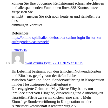
können Sie Ihre 888casino-Registrierung schnell abschließen
und alle spannenden Funktionen Ihres 888-Kontos nutzen.
Verpassen Sie
es nicht – melden Sie sich noch heute an und genießen Sie
diese
einmaligen Vorteile!
References:
https://online-spielhallen.de/boaboa-casino-login-ihr-tor-zur-
aufregenden-casinowelt/
Ответить
bwin casino login
22.12.2025 at 10:25
Ihr Leben ist bestimmt von den täglichen Notwendigkeiten
und Ritualen, geprägt von der tiefen Liebe
zwischen Vater und Sohn. Sondervorführung in Kooperation
mit der Hospizgruppe Aschaffenburg e.
Die engagierte Gründerin May Bierre Eiby baute, um
ihre Idee einer von Hingabe, Zuwendung und Aufrichtigkeit
geprägten Pflege zu verwirklichen, eine alte… Mehr
Einmalige Sondervorführung in Kooperation mit der
Alzheimer Gesellschaft Aschaffenburg e.V.