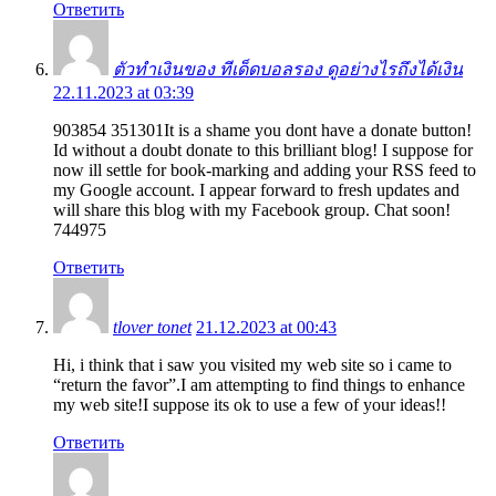
Ответить
ตัวทำเงินของ ทีเด็ดบอลรอง ดูอย่างไรถึงได้เงิน
22.11.2023 at 03:39
903854 351301It is a shame you dont have a donate button!
Id without a doubt donate to this brilliant blog! I suppose for
now ill settle for book-marking and adding your RSS feed to
my Google account. I appear forward to fresh updates and
will share this blog with my Facebook group. Chat soon!
744975
Ответить
tlover tonet
21.12.2023 at 00:43
Hi, i think that i saw you visited my web site so i came to
“return the favor”.I am attempting to find things to enhance
my web site!I suppose its ok to use a few of your ideas!!
Ответить