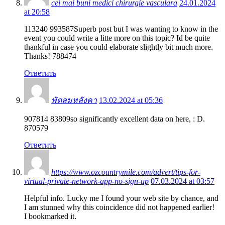
cei mai buni medici chirurgie vasculara
24.01.2024
at 20:58
113240 993587Superb post but I was wanting to know in the
event you could write a litte more on this topic? Id be quite
thankful in case you could elaborate slightly bit much more.
Thanks! 788474
Ответить
พัดลมหลังคา
13.02.2024 at 05:36
907814 83809so significantly excellent data on here, : D.
870579
Ответить
https://www.ozcountrymile.com/advert/tips-for-
virtual-private-network-app-no-sign-up
07.03.2024 at 03:57
Helpful info. Lucky me I found your web site by chance, and
I am stunned why this coincidence did not happened earlier!
I bookmarked it.