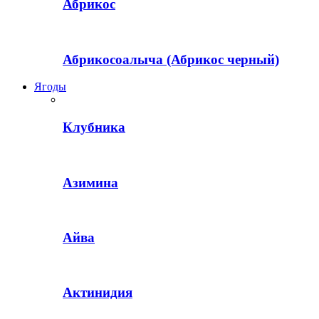
Абрикос
Абрикосоалыча (Абрикос черный)
Ягоды
Клубника
Азимина
Айва
Актинидия