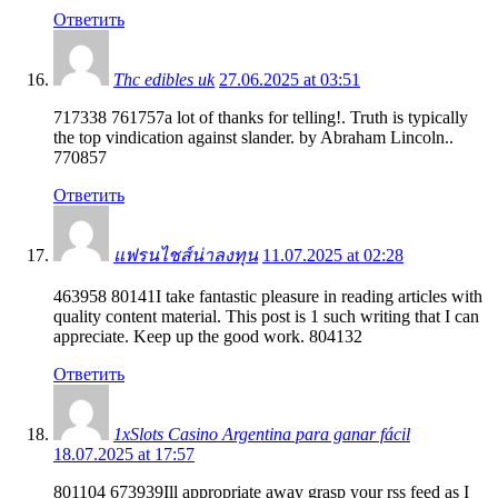
Ответить
Thc edibles uk
27.06.2025 at 03:51
717338 761757a lot of thanks for telling!. Truth is typically
the top vindication against slander. by Abraham Lincoln..
770857
Ответить
แฟรนไชส์น่าลงทุน
11.07.2025 at 02:28
463958 80141I take fantastic pleasure in reading articles with
quality content material. This post is 1 such writing that I can
appreciate. Keep up the good work. 804132
Ответить
1xSlots Casino Argentina para ganar fácil
18.07.2025 at 17:57
801104 673939Ill appropriate away grasp your rss feed as I