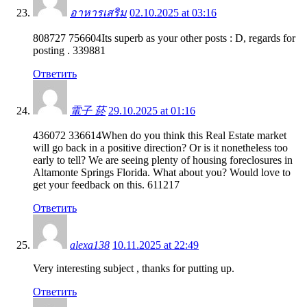
อาหารเสริม
02.10.2025 at 03:16
808727 756604Its superb as your other posts : D, regards for
posting . 339881
Ответить
電子 菸
29.10.2025 at 01:16
436072 336614When do you think this Real Estate market
will go back in a positive direction? Or is it nonetheless too
early to tell? We are seeing plenty of housing foreclosures in
Altamonte Springs Florida. What about you? Would love to
get your feedback on this. 611217
Ответить
alexa138
10.11.2025 at 22:49
Very interesting subject , thanks for putting up.
Ответить