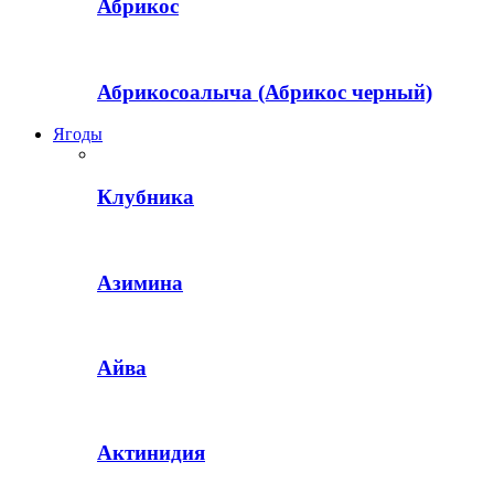
Абрикос
Абрикосоалыча (Абрикос черный)
Ягоды
Клубника
Азимина
Айва
Актинидия