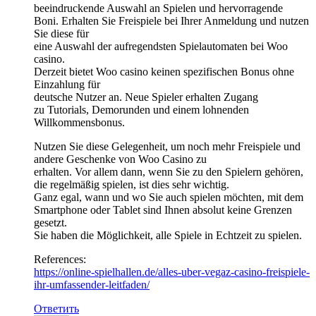
beeindruckende Auswahl an Spielen und hervorragende
Boni. Erhalten Sie Freispiele bei Ihrer Anmeldung und nutzen
Sie diese für
eine Auswahl der aufregendsten Spielautomaten bei Woo
casino.
Derzeit bietet Woo casino keinen spezifischen Bonus ohne
Einzahlung für
deutsche Nutzer an. Neue Spieler erhalten Zugang
zu Tutorials, Demorunden und einem lohnenden
Willkommensbonus.
Nutzen Sie diese Gelegenheit, um noch mehr Freispiele und
andere Geschenke von Woo Casino zu
erhalten. Vor allem dann, wenn Sie zu den Spielern gehören,
die regelmäßig spielen, ist dies sehr wichtig.
Ganz egal, wann und wo Sie auch spielen möchten, mit dem
Smartphone oder Tablet sind Ihnen absolut keine Grenzen
gesetzt.
Sie haben die Möglichkeit, alle Spiele in Echtzeit zu spielen.
References:
https://online-spielhallen.de/alles-uber-vegaz-casino-freispiele-
ihr-umfassender-leitfaden/
Ответить