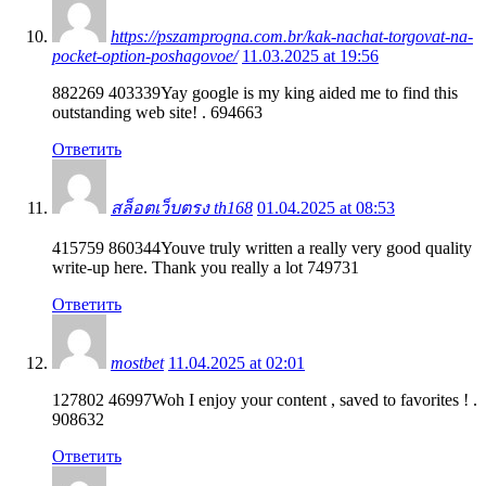
https://pszamprogna.com.br/kak-nachat-torgovat-na-
pocket-option-poshagovoe/
11.03.2025 at 19:56
882269 403339Yay google is my king aided me to find this
outstanding web site! . 694663
Ответить
สล็อตเว็บตรง th168
01.04.2025 at 08:53
415759 860344Youve truly written a really very good quality
write-up here. Thank you really a lot 749731
Ответить
mostbet
11.04.2025 at 02:01
127802 46997Woh I enjoy your content , saved to favorites ! .
908632
Ответить