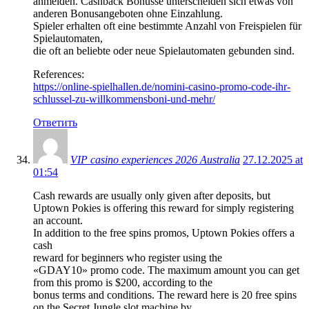
anmelden. Cashback Bonusse unterscheiden sich etwas von
anderen Bonusangeboten ohne Einzahlung.
Spieler erhalten oft eine bestimmte Anzahl von Freispielen für
Spielautomaten,
die oft an beliebte oder neue Spielautomaten gebunden sind.
References:
https://online-spielhallen.de/nomini-casino-promo-code-ihr-
schlussel-zu-willkommensboni-und-mehr/
Ответить
VIP casino experiences 2026 Australia
27.12.2025 at
01:54
Cash rewards are usually only given after deposits, but
Uptown Pokies is offering this reward for simply registering
an account.
In addition to the free spins promos, Uptown Pokies offers a
cash
reward for beginners who register using the
«GDAY10» promo code. The maximum amount you can get
from this promo is $200, according to the
bonus terms and conditions. The reward here is 20 free spins
on the Secret Jungle slot machine by