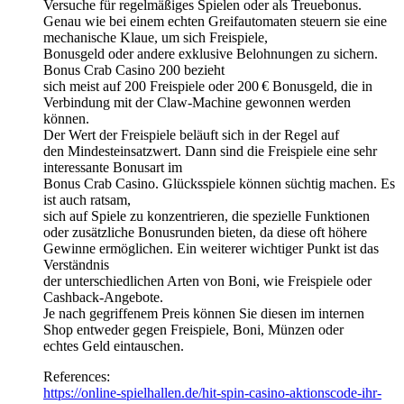
Versuche für regelmäßiges Spielen oder als Treuebonus.
Genau wie bei einem echten Greifautomaten steuern sie eine
mechanische Klaue, um sich Freispiele,
Bonusgeld oder andere exklusive Belohnungen zu sichern.
Bonus Crab Casino 200 bezieht
sich meist auf 200 Freispiele oder 200 € Bonusgeld, die in
Verbindung mit der Claw-Machine gewonnen werden
können.
Der Wert der Freispiele beläuft sich in der Regel auf
den Mindesteinsatzwert. Dann sind die Freispiele eine sehr
interessante Bonusart im
Bonus Crab Casino. Glücksspiele können süchtig machen. Es
ist auch ratsam,
sich auf Spiele zu konzentrieren, die spezielle Funktionen
oder zusätzliche Bonusrunden bieten, da diese oft höhere
Gewinne ermöglichen. Ein weiterer wichtiger Punkt ist das
Verständnis
der unterschiedlichen Arten von Boni, wie Freispiele oder
Cashback-Angebote.
Je nach gegriffenem Preis können Sie diesen im internen
Shop entweder gegen Freispiele, Boni, Münzen oder
echtes Geld eintauschen.
References:
https://online-spielhallen.de/hit-spin-casino-aktionscode-ihr-