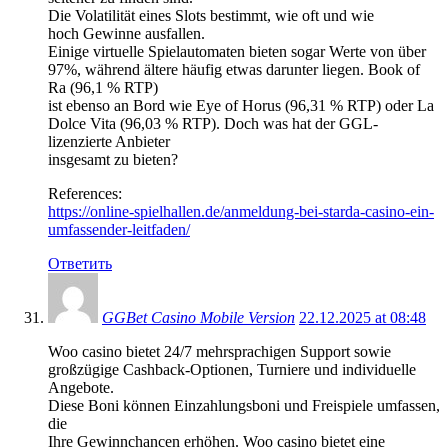
Die Volatilität eines Slots bestimmt, wie oft und wie
hoch Gewinne ausfallen.
Einige virtuelle Spielautomaten bieten sogar Werte von über
97%, während ältere häufig etwas darunter liegen. Book of
Ra (96,1 % RTP)
ist ebenso an Bord wie Eye of Horus (96,31 % RTP) oder La
Dolce Vita (96,03 % RTP). Doch was hat der GGL-
lizenzierte Anbieter
insgesamt zu bieten?
References:
https://online-spielhallen.de/anmeldung-bei-starda-casino-ein-
umfassender-leitfaden/
Ответить
GGBet Casino Mobile Version
22.12.2025 at 08:48
Woo casino bietet 24/7 mehrsprachigen Support sowie
großzügige Cashback-Optionen, Turniere und individuelle
Angebote.
Diese Boni können Einzahlungsboni und Freispiele umfassen,
die
Ihre Gewinnchancen erhöhen. Woo casino bietet eine