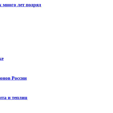
 много лет подряд
ке
онов России
нта и теплиц