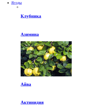
Ягоды
Клубника
Азимина
Айва
Актинидия