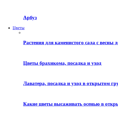
Арбуз
Цветы
Растения для каменистого сада с весны д
Цветы брахикома, посадка и уход
Лаватера, посадка и уход в открытом гр
Какие цветы высаживать осенью в откр