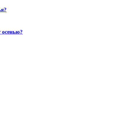
ья?
т осенью?