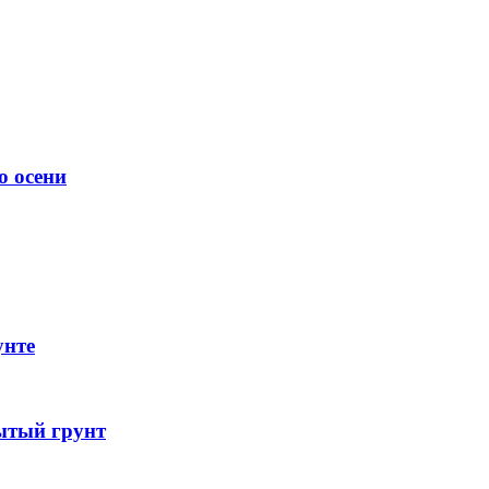
о осени
унте
ытый грунт