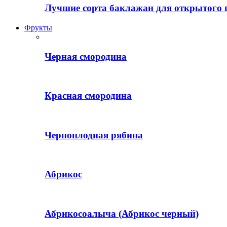
Лучшие сорта баклажан для открытого 
Фрукты
Черная смородина
Красная смородина
Черноплодная рябина
Абрикос
Абрикосоалыча (Абрикос черный)