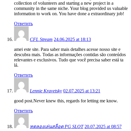
collection of volunteers and starting a new project in a
community in the same niche. Your blog provided us valuable
information to work on. You have done a extraordinary job!
Ответить
CFL Stream
24.06.2025 at 18:13
amei este site. Para saber mais detalhes acesse nosso site e
descubra mais. Todas as informações contidas são conteúdos
relevantes e exclusivos. Tudo que você precisa saber está ta
lá.
Ответить
Lennie Kravetsky
02.07.2025 at 13:21
good post.Never knew this, regards for letting me know.
Ответить
ทดลองเล่นสล็อต PG SLOT
20.07.2025 at 08:57