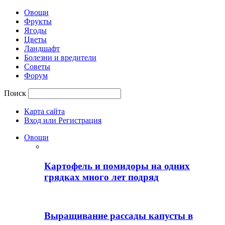
Овощи
Фрукты
Ягоды
Цветы
Ландшафт
Болезни и вредители
Советы
Форум
Поиск
Карта сайта
Вход или Регистрация
Овощи
Картофель и помидоры на одних
грядках много лет подряд
Выращивание рассады капусты в