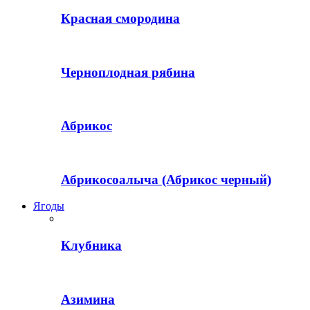
Красная смородина
Черноплодная рябина
Абрикос
Абрикосоалыча (Абрикос черный)
Ягоды
Клубника
Азимина