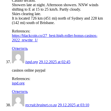
Casino section.
Showers late at night. Afternoon showers. NNW winds
shifting to E at 15 to 25 km/h. Partly cloudy.
Skies clearing late.
It is located 726 km (451 mi) north of Sydney and 228 km
(142 mi) south of Brisbane.
References:
https://blackcoin.co/27_best-high-roller-bonus-casinos-
2022_rewrite_1/
Ответить
ispd.org
29.12.2025 at 02:45
casinos online paypal
References:
ispd.org
Ответить
recruit.brainet.co.za
29.12.2025 at 03:10