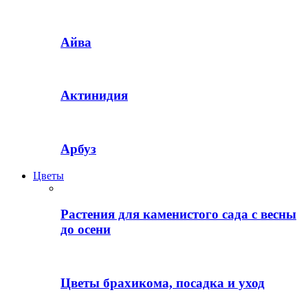
Айва
Актинидия
Арбуз
Цветы
Растения для каменистого сада с весны
до осени
Цветы брахикома, посадка и уход