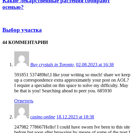
Какие лекарственные растения собирают
осенью?
Выбор участка
44 КОММЕНТАРИИ
Buy crystals in Toronto,
02.08.2023 at 16:38
591851 537489hi!,I like your writing so much! share we keep
up a correspondence extra approximately your post on AOL?
I require a specialist on this space to solve my difficulty. May
be that is you! Searching ahead to peer you. 685930
Ответить
casino online
18.12.2023 at 18:38
247982 778667Hello! I could have sworn Ive been to this site
before but soon after browsing by means of some of the post I