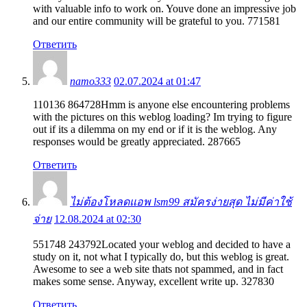
with valuable info to work on. Youve done an impressive job
and our entire community will be grateful to you. 771581
Ответить
namo333
02.07.2024 at 01:47
110136 864728Hmm is anyone else encountering problems
with the pictures on this weblog loading? Im trying to figure
out if its a dilemma on my end or if it is the weblog. Any
responses would be greatly appreciated. 287665
Ответить
ไม่ต้องโหลดแอพ lsm99 สมัครง่ายสุด ไม่มีค่าใช้
จ่าย
12.08.2024 at 02:30
551748 243792Located your weblog and decided to have a
study on it, not what I typically do, but this weblog is great.
Awesome to see a web site thats not spammed, and in fact
makes some sense. Anyway, excellent write up. 327830
Ответить