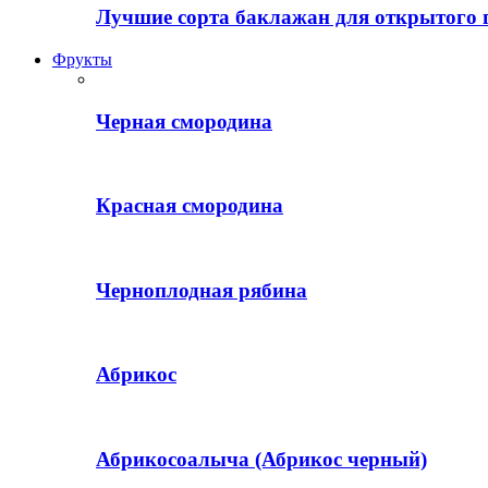
Лучшие сорта баклажан для открытого 
Фрукты
Черная смородина
Красная смородина
Черноплодная рябина
Абрикос
Абрикосоалыча (Абрикос черный)