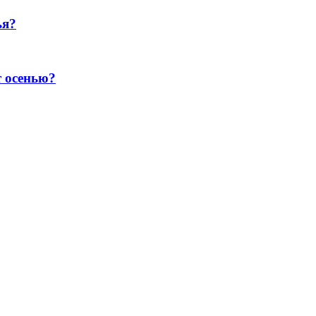
ья?
т осенью?