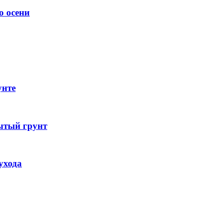
о осени
унте
ытый грунт
ухода