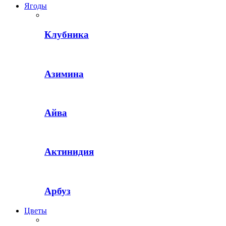
Ягоды
Клубника
Азимина
Айва
Актинидия
Арбуз
Цветы