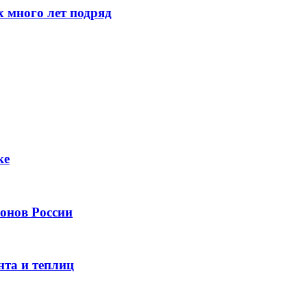
 много лет подряд
ке
онов России
нта и теплиц