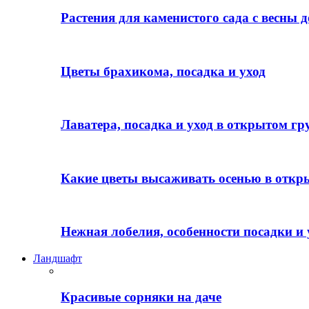
Растения для каменистого сада с весны д
Цветы брахикома, посадка и уход
Лаватера, посадка и уход в открытом гр
Какие цветы высаживать осенью в откр
Нежная лобелия, особенности посадки и 
Ландшафт
Красивые сорняки на даче