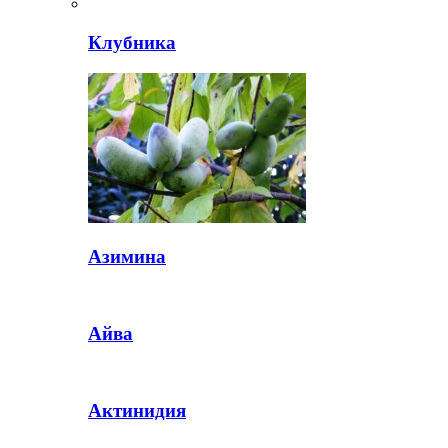
Клубника
Азимина
Айва
Актинидия