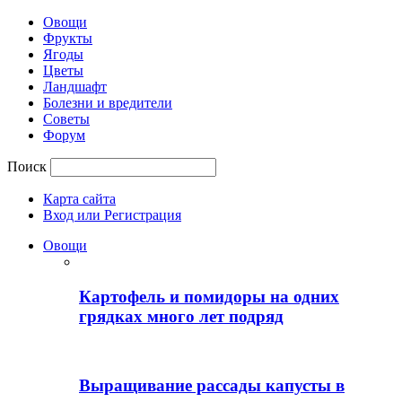
Овощи
Фрукты
Ягоды
Цветы
Ландшафт
Болезни и вредители
Советы
Форум
Поиск
Карта сайта
Вход или Регистрация
Овощи
Картофель и помидоры на одних
грядках много лет подряд
Выращивание рассады капусты в