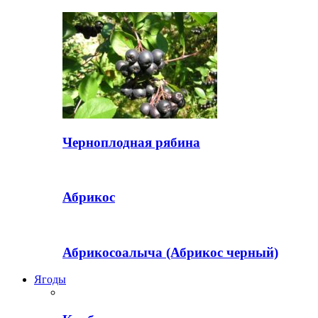
Черноплодная рябина
Абрикос
Абрикосоалыча (Абрикос черный)
Ягоды