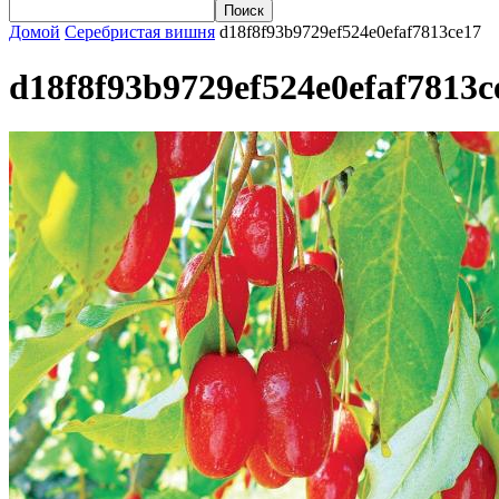
Домой
Серебристая вишня
d18f8f93b9729ef524e0efaf7813ce17
d18f8f93b9729ef524e0efaf7813c