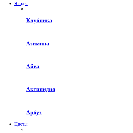
Ягоды
Клубника
Азимина
Айва
Актинидия
Арбуз
Цветы