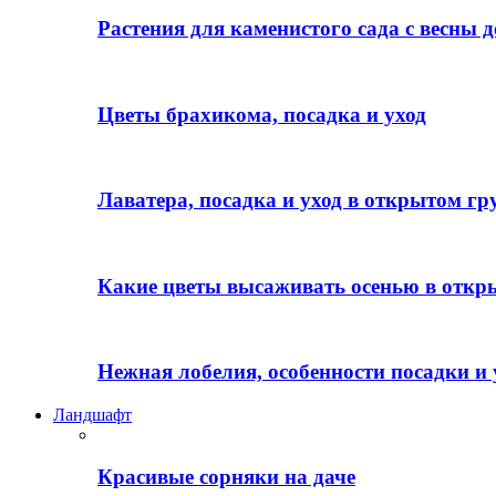
Растения для каменистого сада с весны д
Цветы брахикома, посадка и уход
Лаватера, посадка и уход в открытом гр
Какие цветы высаживать осенью в откр
Нежная лобелия, особенности посадки и 
Ландшафт
Красивые сорняки на даче