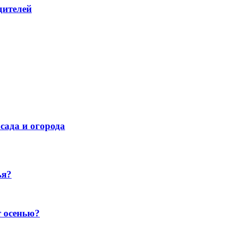
дителей
сада и огорода
ья?
т осенью?