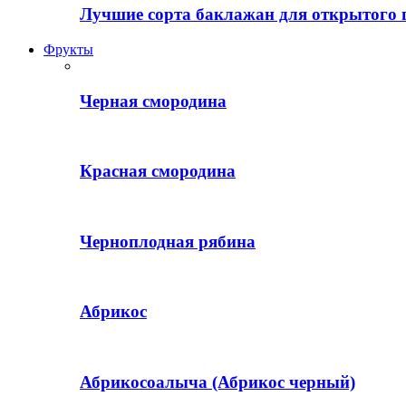
Лучшие сорта баклажан для открытого 
Фрукты
Черная смородина
Красная смородина
Черноплодная рябина
Абрикос
Абрикосоалыча (Абрикос черный)