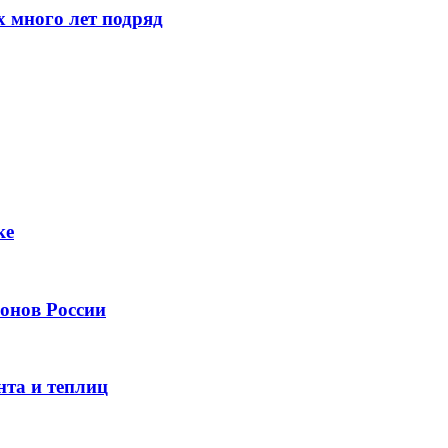
 много лет подряд
ке
онов России
нта и теплиц