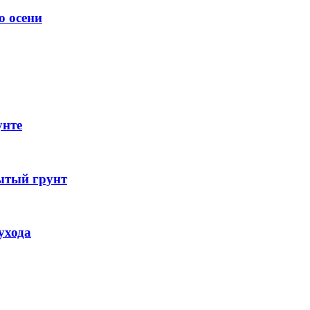
о осени
унте
ытый грунт
ухода