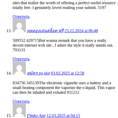
sites that realize the worth of offering a perfect useful resource
totally free. I genuinely loved reading your submit. 5197
Ответить
ทดลองเล่นสล็อต ฟรี
23.12.2024 at 06:48
509552 429715But wanna remark that you have a really
decent internet web site , I adore the style it really stands out.
793131
Ответить
สมัคร pg slot
03.02.2025 at 12:58
834756 345139The electronic cigarette uses a battery and a
small heating component the vaporize the e-liquid. This vapor
can then be inhaled and exhaled 911212
Ответить
Plinko App
12.03.2025 at 04:15