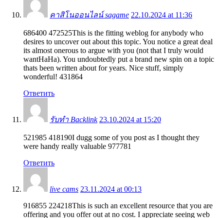
คาสิโนออนไลน์ sagame
22.10.2024 at 11:36
686400 472525This is the fitting weblog for anybody who
desires to uncover out about this topic. You notice a great deal
its almost onerous to argue with you (not that I truly would
wantHaHa). You undoubtedly put a brand new spin on a topic
thats been written about for years. Nice stuff, simply
wonderful! 431864
Ответить
รับทำ Backlink
23.10.2024 at 15:20
521985 418190I dugg some of you post as I thought they
were handy really valuable 977781
Ответить
live cams
23.11.2024 at 00:13
916855 224218This is such an excellent resource that you are
offering and you offer out at no cost. I appreciate seeing web