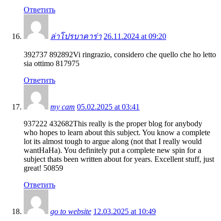
Ответить
ล่าโปรบาคาร่า
26.11.2024 at 09:20
392737 892892Vi ringrazio, considero che quello che ho letto
sia ottimo 817975
Ответить
my cam
05.02.2025 at 03:41
937222 432682This really is the proper blog for anybody
who hopes to learn about this subject. You know a complete
lot its almost tough to argue along (not that I really would
wantHaHa). You definitely put a complete new spin for a
subject thats been written about for years. Excellent stuff, just
great! 50859
Ответить
go to website
12.03.2025 at 10:49