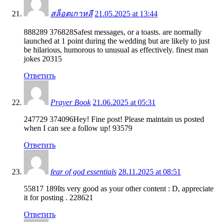
สล็อตเกาหลี
21.05.2025 at 13:44
888289 376828Safest messages, or a toasts. are normally
launched at 1 point during the wedding but are likely to just
be hilarious, humorous to unusual as effectively. finest man
jokes 20315
Ответить
Prayer Book
21.06.2025 at 05:31
247729 374096Hey! Fine post! Please maintain us posted
when I can see a follow up! 93579
Ответить
fear of god essentials
28.11.2025 at 08:51
55817 189Its very good as your other content : D, appreciate
it for posting . 228621
Ответить