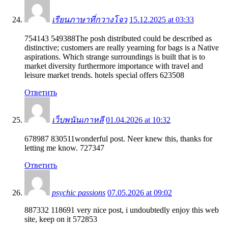
เรียนภาษาที่กวางโจว
15.12.2025 at 03:33
754143 549388The posh distributed could be described as
distinctive; customers are really yearning for bags is a Native
aspirations. Which strange surroundings is built that is to
market diversity furthermore importance with travel and
leisure market trends. hotels special offers 623508
Ответить
เว็บพนันเกาหลี
01.04.2026 at 10:32
678987 830511wonderful post. Neer knew this, thanks for
letting me know. 727347
Ответить
psychic passions
07.05.2026 at 09:02
887332 118691 very nice post, i undoubtedly enjoy this web
site, keep on it 572853