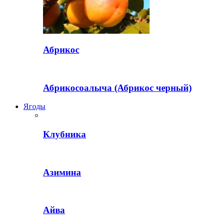
Абрикос
Абрикосоалыча (Абрикос черный)
Ягоды
Клубника
Азимина
Айва