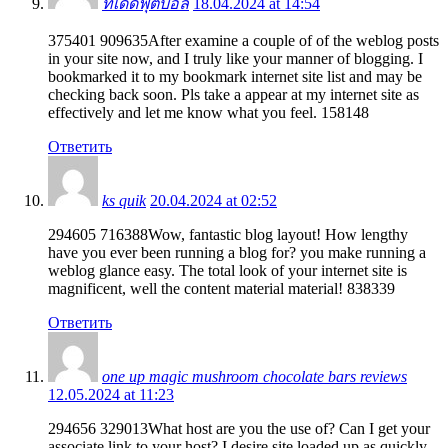
ทีเด็ดฟุตบอล
18.04.2024 at 14:54
375401 909635After examine a couple of of the weblog posts
in your site now, and I truly like your manner of blogging. I
bookmarked it to my bookmark internet site list and may be
checking back soon. Pls take a appear at my internet site as
effectively and let me know what you feel. 158148
Ответить
ks quik
20.04.2024 at 02:52
294605 716388Wow, fantastic blog layout! How lengthy
have you ever been running a blog for? you make running a
weblog glance easy. The total look of your internet site is
magnificent, well the content material material! 838339
Ответить
one up magic mushroom chocolate bars reviews
12.05.2024 at 11:23
294656 329013What host are you the use of? Can I get your
associate link to your host? I desire site loaded up as quickly