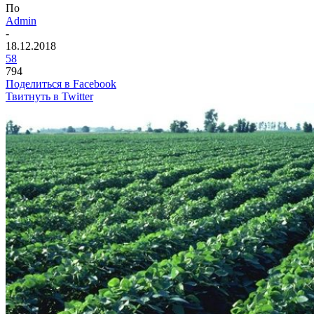
По
Admin
-
18.12.2018
58
794
Поделиться в Facebook
Твитнуть в Twitter