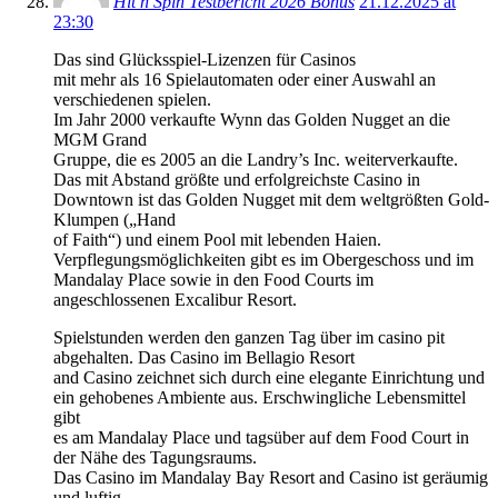
Hit n Spin Testbericht 2026 Bonus
21.12.2025 at
23:30
Das sind Glücksspiel-Lizenzen für Casinos
mit mehr als 16 Spielautomaten oder einer Auswahl an
verschiedenen spielen.
Im Jahr 2000 verkaufte Wynn das Golden Nugget an die
MGM Grand
Gruppe, die es 2005 an die Landry’s Inc. weiterverkaufte.
Das mit Abstand größte und erfolgreichste Casino in
Downtown ist das Golden Nugget mit dem weltgrößten Gold-
Klumpen („Hand
of Faith“) und einem Pool mit lebenden Haien.
Verpflegungsmöglichkeiten gibt es im Obergeschoss und im
Mandalay Place sowie in den Food Courts im
angeschlossenen Excalibur Resort.
Spielstunden werden den ganzen Tag über im casino pit
abgehalten. Das Casino im Bellagio Resort
and Casino zeichnet sich durch eine elegante Einrichtung und
ein gehobenes Ambiente aus. Erschwingliche Lebensmittel
gibt
es am Mandalay Place und tagsüber auf dem Food Court in
der Nähe des Tagungsraums.
Das Casino im Mandalay Bay Resort and Casino ist geräumig
und luftig.