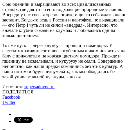
Сою оценили и выращивают во всех цивилизованных
странах, где для этого есть подходящие природные условия.
Впереди у нас соевая «революция», и долго себя ждать она не
заставит. Когда-то ведь в России и картофель не выращивали
— его Петр I чуть ли не силой «внедрял». Интересно, что
вначале клубни сажали на клумбах и любовались одним
только цветением.
Тот же путь — через клумбу — прошли и помидоры. У
светских красавиц считалось особенным шиком появиться на
балу с приколотым на корсаж цветком помидора. Прежде и
пшеницу не возделывали, и кукурузу не сеяли. Совершенно
непонятно, как наши предки обходились без этих культур. А
наши потомки будут недоумевать, как мы обходились без
такой универсальной культуры, как соя…
Источник:
supersadovod.ru
ПОДЕЛИТЬСЯ
Facebook
Twitter