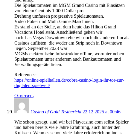
Die Spielautomaten im MGM Grand Casino mit Einsätzen
von einem Cent bis 1.000 Dollar pro
Drehung umfassen progressive Spielautomaten,
Video Poker und Multi-Game-Maschinen.
Es stand an der Stelle, an dem heute das Hilton Grand
Vacations Hotel steht. Anschließend gehen wir
nach Las Vegas Downtown ehe wir noch die anderen Local-
Casinos auflisten, die weder am Strip noch in Downtown
liegen. September 2023 war
MGMs elektronische Infrastruktur offline, worunter neben
Spielautomaten unter anderem auch Bankautomaten und
Verwaltungsgeräte fielen.
References:
https://online-spielhallen.de/cobra-casino-login-ihr-tor-zur-
digitalen-spielwelt/
Ответить
Casino of Gold Testbericht
22.12.2025 at 00:46
Wie schon gesagt, sind wir bei Playcasino.com selbst Spieler
und haben bereits viele Jahre Erfahrung, auch hinter den
Kulissen. Wenn es schon viele Jahre erfolgreich online ist,