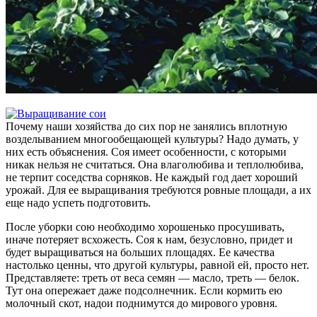
Почему наши хозяйства до сих пор не занялись вплотную
возделыванием многообещающей культуры? Надо думать, у
них есть объяснения. Соя имеет особенности, с которыми
никак нельзя не считаться. Она влаголюбива и теплолюбива,
не терпит соседства сорняков. Не каждый год дает хороший
урожай. Для ее выращивания требуются ровные площади, а их
еще надо успеть подготовить.
После уборки сою необходимо хорошенько просушивать,
иначе потеряет всхожесть. Соя к нам, безусловно, придет и
будет выращиваться на больших площадях. Ее качества
настолько ценны, что другой культуры, равной ей, просто нет.
Представляете: треть от веса семян — масло, треть — белок.
Тут она опережает даже подсолнечник. Если кормить ею
молочный скот, надои поднимутся до мирового уровня.