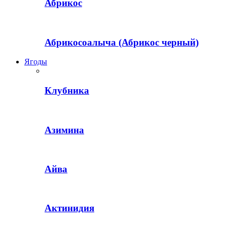
Абрикос
Абрикосоалыча (Абрикос черный)
Ягоды
Клубника
Азимина
Айва
Актинидия