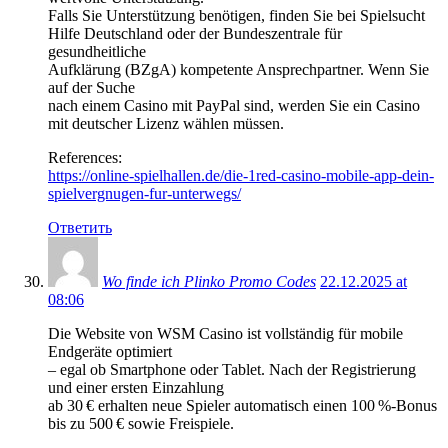
Falls Sie Unterstützung benötigen, finden Sie bei Spielsucht
Hilfe Deutschland oder der Bundeszentrale für
gesundheitliche
Aufklärung (BZgA) kompetente Ansprechpartner. Wenn Sie
auf der Suche
nach einem Casino mit PayPal sind, werden Sie ein Casino
mit deutscher Lizenz wählen müssen.
References:
https://online-spielhallen.de/die-1red-casino-mobile-app-dein-
spielvergnugen-fur-unterwegs/
Ответить
Wo finde ich Plinko Promo Codes
22.12.2025 at
08:06
Die Website von WSM Casino ist vollständig für mobile
Endgeräte optimiert
– egal ob Smartphone oder Tablet. Nach der Registrierung
und einer ersten Einzahlung
ab 30 € erhalten neue Spieler automatisch einen 100 %-Bonus
bis zu 500 € sowie Freispiele.