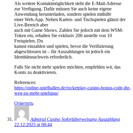
Als weitere Kontaktmöglichkeit steht die E-Mail-Adresse
zur Verfügung. Dafür müssen Sie auch keine eigene
Anwendung herunterladen, sondern spielen mithilfe
einer Web-App. Neben Karten- und Tischspielen glänzt der
Live-Bereich aber
auch mit Game Shows. Zahlen Sie jedoch mit dem WSM-
Token ein, erhalten Sie exklusiv 200 anstelle von 10
Freispielen. Du
kannst einzahlen und spielen, bevor die Verifizierung
abgeschlossen ist – für Auszahlungen ist jedoch ein
Identitätsnachweis erforderlich.
Falls Sie nicht mehr spielen möchten, empfehlen wir, das
Konto zu deaktivieren.
References:
https://online-spielhallen.de/rocketplay-casino-bonus-code-ihr-
weg-zu-mehr-spielspas/
Ответить
Admiral Casino Sofortüberweisung Auszahlung
22.12.2025 at 08:44