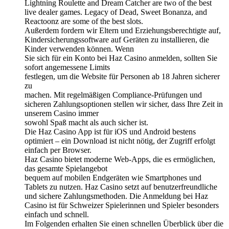
Lightning Roulette and Dream Catcher are two of the best
live dealer games. Legacy of Dead, Sweet Bonanza, and
Reactoonz are some of the best slots.
Außerdem fordern wir Eltern und Erziehungsberechtigte auf,
Kindersicherungssoftware auf Geräten zu installieren, die
Kinder verwenden können. Wenn
Sie sich für ein Konto bei Haz Casino anmelden, sollten Sie
sofort angemessene Limits
festlegen, um die Website für Personen ab 18 Jahren sicherer
zu
machen. Mit regelmäßigen Compliance-Prüfungen und
sicheren Zahlungsoptionen stellen wir sicher, dass Ihre Zeit in
unserem Casino immer
sowohl Spaß macht als auch sicher ist.
Die Haz Casino App ist für iOS und Android bestens
optimiert – ein Download ist nicht nötig, der Zugriff erfolgt
einfach per Browser.
Haz Casino bietet moderne Web-Apps, die es ermöglichen,
das gesamte Spielangebot
bequem auf mobilen Endgeräten wie Smartphones und
Tablets zu nutzen. Haz Casino setzt auf benutzerfreundliche
und sichere Zahlungsmethoden. Die Anmeldung bei Haz
Casino ist für Schweizer Spielerinnen und Spieler besonders
einfach und schnell.
Im Folgenden erhalten Sie einen schnellen Überblick über die