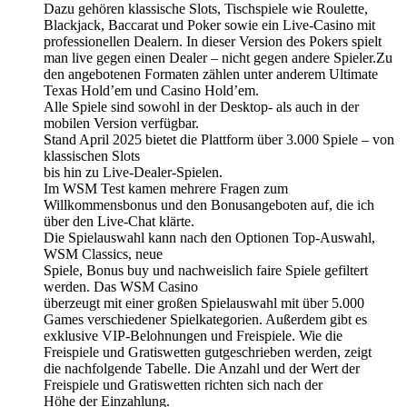
Dazu gehören klassische Slots, Tischspiele wie Roulette,
Blackjack, Baccarat und Poker sowie ein Live-Casino mit
professionellen Dealern. In dieser Version des Pokers spielt
man live gegen einen Dealer – nicht gegen andere Spieler.Zu
den angebotenen Formaten zählen unter anderem Ultimate
Texas Hold’em und Casino Hold’em.
Alle Spiele sind sowohl in der Desktop- als auch in der
mobilen Version verfügbar.
Stand April 2025 bietet die Plattform über 3.000 Spiele – von
klassischen Slots
bis hin zu Live-Dealer-Spielen.
Im WSM Test kamen mehrere Fragen zum
Willkommensbonus und den Bonusangeboten auf, die ich
über den Live-Chat klärte.
Die Spielauswahl kann nach den Optionen Top-Auswahl,
WSM Classics, neue
Spiele, Bonus buy und nachweislich faire Spiele gefiltert
werden. Das WSM Casino
überzeugt mit einer großen Spielauswahl mit über 5.000
Games verschiedener Spielkategorien. Außerdem gibt es
exklusive VIP-Belohnungen und Freispiele. Wie die
Freispiele und Gratiswetten gutgeschrieben werden, zeigt
die nachfolgende Tabelle. Die Anzahl und der Wert der
Freispiele und Gratiswetten richten sich nach der
Höhe der Einzahlung.