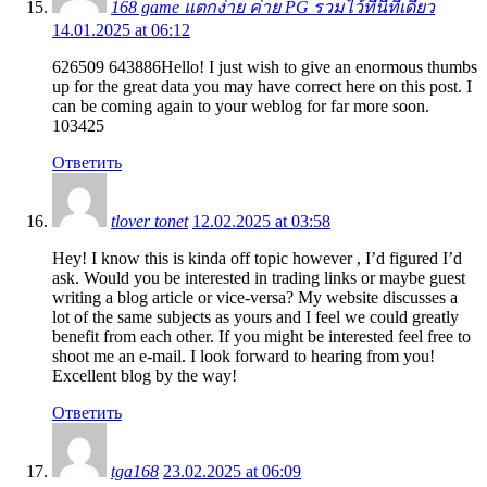
168 game แตกง่าย ค่าย PG รวมไว้ที่นี่ที่เดียว
14.01.2025 at 06:12
626509 643886Hello! I just wish to give an enormous thumbs
up for the great data you may have correct here on this post. I
can be coming again to your weblog for far more soon.
103425
Ответить
tlover tonet
12.02.2025 at 03:58
Hey! I know this is kinda off topic however , I’d figured I’d
ask. Would you be interested in trading links or maybe guest
writing a blog article or vice-versa? My website discusses a
lot of the same subjects as yours and I feel we could greatly
benefit from each other. If you might be interested feel free to
shoot me an e-mail. I look forward to hearing from you!
Excellent blog by the way!
Ответить
tga168
23.02.2025 at 06:09