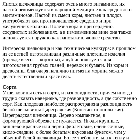
Листья шелковицы содержат очень много витаминов, их
настой рекомендуется в народной медицине как средство от
авитаминозов. Настой из смеси коры, листьев и плодов
употребляют как противокашлевое средство и при
желудочных коликах. Полезна кора и при сердечно-
сосудистых заболеваниях, а в измельченном виде она также
используется наружно как ранозаживляющее средство.
Интересна шелковица и как техническая культура: в прошлом
из ее ветвей изготавливали различные плетеные изделия
(прежде всего — корзины), а луб используется для
изготовления грубых тканей, веревок и бумаги. Из коры и
древесины благодаря наличию пигмента морина можно
делать естественный краситель.
Сорта
У шелковицы есть и сорта, и разновидности, причем иногда
трудно сказать наверняка, где разновидность, а где собственно
сорт. Как плодовая наиболее распространена разновидность
белой шелковицы Цареградская (Константинопольская).
Цареградская шелковица. Дерево компактное, в
формирующей обрезке не нуждается. Ягоды крупные,
вишнево-красные или черно-фиолетовые, очень сочные,
кисло-сладкие, с более богатым вкусовым букетом, чем у
обычной белой шелковицы. Более требовательна к теплу и