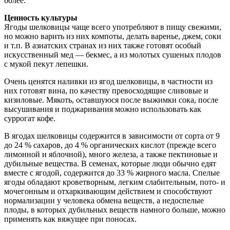
более.
Ценность культуры
Ягоды шелковицы чаще всего употребляют в пищу свежими,
но можно варить из них компоты, делать варенье, джем, соки
и т.п. В азиатских странах из них также готовят особый
искусственный мед — бекмес, а из молотых сушеных плодов
с мукой пекут лепешки.
Очень ценятся наливки из ягод шелковицы, в частности из
них готовят вина, по качеству превосходящие сливовые и
кизиловые. Мякоть, оставшуюся после выжимки сока, после
высушивания и поджаривания можно использовать как
суррогат кофе.
В ягодах шелковицы содержится в зависимости от сорта от 9
до 24 % сахаров, до 4 % органических кислот (прежде всего
лимонной и яблочной), много железа, а также пектиновые и
дубильные вещества. В семенах, которые люди обычно едят
вместе с ягодой, содержится до 33 % жирного масла. Спелые
ягоды обладают кроветворным, легким слабительным, пото- и
мочегонным и отхаркивающим действием и способствуют
нормализации у человека обмена веществ, а недоспелые
плоды, в которых дубильных веществ намного больше, можно
применять как вяжущее при поносах.