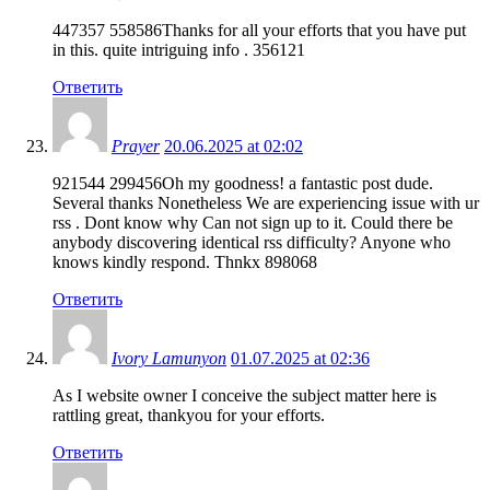
447357 558586Thanks for all your efforts that you have put
in this. quite intriguing info . 356121
Ответить
Prayer
20.06.2025 at 02:02
921544 299456Oh my goodness! a fantastic post dude.
Several thanks Nonetheless We are experiencing issue with ur
rss . Dont know why Can not sign up to it. Could there be
anybody discovering identical rss difficulty? Anyone who
knows kindly respond. Thnkx 898068
Ответить
Ivory Lamunyon
01.07.2025 at 02:36
As I website owner I conceive the subject matter here is
rattling great, thankyou for your efforts.
Ответить