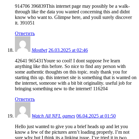
914706 396839This internet page may possibly be a walk-
through like the data you wanted concerning this and didnt
know who want to. Glimpse here, and youll surely discover
it. 391051
Ответить
Mostbet
26.03.2025 at 02:46
42641 965431Youre so cool! I dont suppose Ive learn
anything like this before. So nice to find any person with
some authentic thoughts on this topic. realy thank you for
starting this up. this internet site is something that is wanted on
the internet, someone with a bit bit originality. useful job for
bringing something new to the internet! 116204
Ответить
Watch All NFL games
06.04.2025 at 01:50
Hello just wanted to give you a brief heads up and let you
know a few of the pictures aren’t loading properly. I’m not
sure why but I think its a linking issue. I’ve tried it in two