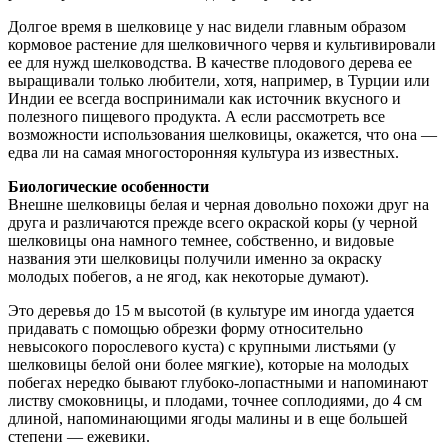
Долгое время в шелковице у нас видели главным образом
кормовое растение для шелковичного червя и культивировали
ее для нужд шелководства. В качестве плодового дерева ее
выращивали только любители, хотя, например, в Турции или
Индии ее всегда воспринимали как источник вкусного и
полезного пищевого продукта. А если рассмотреть все
возможности использования шелковицы, окажется, что она —
едва ли на самая многосторонняя культура из известных.
Биологические особенности
Внешне шелковицы белая и черная довольно похожи друг на
друга и различаются прежде всего окраской коры (у черной
шелковицы она намного темнее, собственно, и видовые
названия эти шелковицы получили именно за окраску
молодых побегов, а не ягод, как некоторые думают).
Это деревья до 15 м высотой (в культуре им иногда удается
придавать с помощью обрезки форму относительно
невысокого порослевого куста) с крупными листьями (у
шелковицы белой они более мягкие), которые на молодых
побегах нередко бывают глубоко-лопастными и напоминают
листву смоковницы, и плодами, точнее соплодиями, до 4 см
длиной, напоминающими ягоды малины и в еще большей
степени — ежевики.