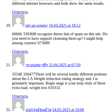
different internet browsers and both show the same results.
Ответить
pin up aviator
10.04.2025 at 18:12
60666 330368I recognize theres lots of spam on this site. Do
you need to have support cleansing them up? I might help
among courses! 673689
Ответить
ระบบสมาชิก
22.04.2025 at 07:50
35548 336477There will be several totally different portions
about the LA Weight reduction eating strategy and 1 is
genuinely important. Begin stage is your truly truly of these
extra load. weight loss 610332
Ответить
อุปกรณ์ขนย้าย
24.05.2025 at 10:06