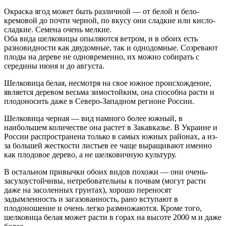
Окраска ягод может быть различной — от белой и бело-
кремовой до почти черной, по вкусу они сладкие или кисло-
сладкие. Семена очень мелкие.
Оба вида шелковицы опыляются ветром, и в обоих есть
разновидности как двудомные, так и однодомные. Созревают
плоды на дереве не одновременно, их можно собирать с
середины июня и до августа.
Шелковица белая, несмотря на свое южное происхождение,
является деревом весьма зимостойким, она способна расти и
плодоносить даже в Северо-Западном регионе России.
Шелковица черная — вид намного более южный, в
наибольшем количестве она растет в Закавказье. В Украине и
России распространена только в самых южных районах, а из-
за большей жесткости листьев ее чаще выращивают именно
как плодовое дерево, а не шелковичную культуру.
В остальном привычки обоих видов похожи — они очень-
засухоустойчивы, нетребовательны к почвам (могут расти
даже на засоленных грунтах), хорошо переносят
задымленность и загазованность, рано вступают в
плодоношение и очень легко размножаются. Кроме того,
шелковица белая может расти в горах на высоте 2000 м и даже