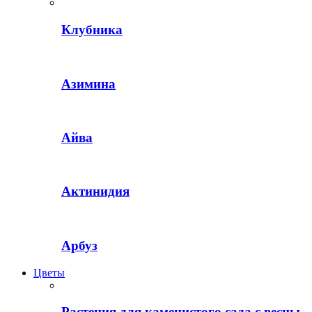
Клубника
Азимина
Айва
Актинидия
Арбуз
Цветы
Растения для каменистого сада с весны